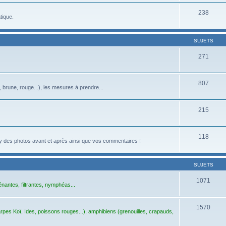
238
tique.
SUJETS
271
807
, brune, rouge...), les mesures à prendre...
215
118
z-y des photos avant et après ainsi que vos commentaires !
SUJETS
1071
énantes, filtrantes, nymphéas...
1570
pes Koï, Ides, poissons rouges...), amphibiens (grenouilles, crapauds,