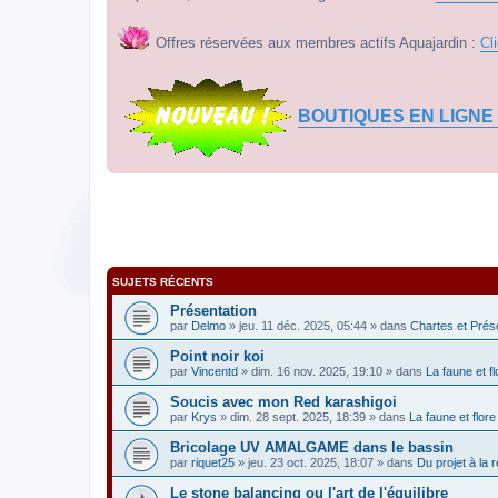
Offres réservées aux membres actifs Aquajardin :
Cl
BOUTIQUES EN LIGNE
SUJETS RÉCENTS
Présentation
par
Delmo
» jeu. 11 déc. 2025, 05:44 » dans
Chartes et Prés
Point noir koi
par
Vincentd
» dim. 16 nov. 2025, 19:10 » dans
La faune et f
Soucis avec mon Red karashigoi
par
Krys
» dim. 28 sept. 2025, 18:39 » dans
La faune et flore
Bricolage UV AMALGAME dans le bassin
par
riquet25
» jeu. 23 oct. 2025, 18:07 » dans
Du projet à la r
Le stone balancing ou l'art de l'équilibre