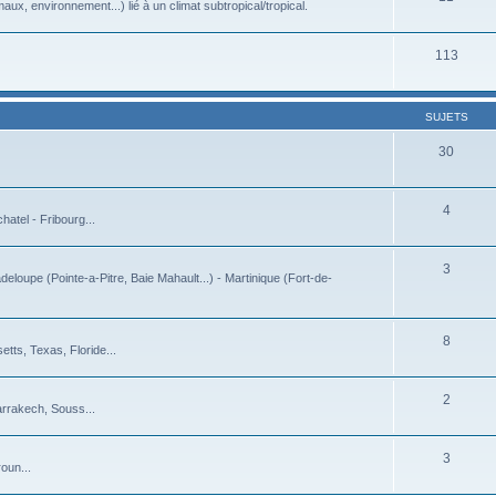
ux, environnement...) lié à un climat subtropical/tropical.
113
SUJETS
30
4
atel - Fribourg...
3
deloupe (Pointe-a-Pitre, Baie Mahault...) - Martinique (Fort-de-
8
tts, Texas, Floride...
2
arrakech, Souss...
3
oun...