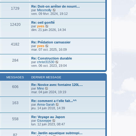
e
r
s
r
l
s
Re: Doit-on arrêter de nourri…
n
1729
e
a
V
par
Missmolly
i
d
g
o
ven. 09 févr. 2024, 19:12
e
e
e
i
r
r
r
m
Re: oeil gonflé
n
12420
l
e
V
par
yves
i
e
s
o
dim. 21 juin 2026, 14:34
e
d
s
i
r
e
a
r
m
r
g
l
e
Re: Prédation carnassier
n
e
4182
e
s
V
par
yves
i
d
s
o
mar. 07 oct. 2025, 16:09
e
e
a
i
r
r
g
r
m
Re: Construction durable
n
e
284
l
e
V
par
christ31530
i
e
s
o
ven. 06 oct. 2023, 19:04
e
d
s
i
r
e
a
r
m
r
g
l
e
MESSAGES
DERNIER MESSAGE
n
e
e
s
i
d
s
Re: Novice avec fontaine 120L…
e
606
e
a
V
par
Mino
r
r
g
o
mar. 04 juin 2024, 19:19
m
n
e
i
e
i
r
s
Re: comment a t'elle fait...^^
e
163
l
s
V
par
Anna-Sarah
r
e
a
o
jeu. 14 juin 2018, 14:39
m
d
g
i
e
e
e
r
s
Re: Voyage au Japon
r
558
l
s
V
par
Giuseppe
n
e
a
o
lun. 12 juin 2023, 08:47
i
d
g
i
e
e
e
r
r
Re: Jardin aquatique subtropi…
r
82
l
m