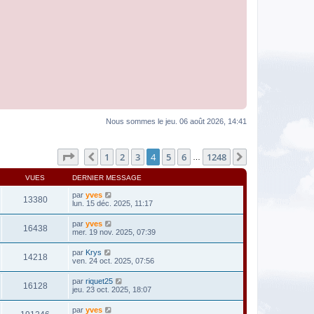
Nous sommes le jeu. 06 août 2026, 14:41
Page
4
sur
1248
1
2
3
4
5
6
1248
Précédente
Suivante
…
VUES
DERNIER MESSAGE
par
yves
13380
lun. 15 déc. 2025, 11:17
par
yves
16438
mer. 19 nov. 2025, 07:39
par
Krys
14218
ven. 24 oct. 2025, 07:56
par
riquet25
16128
jeu. 23 oct. 2025, 18:07
par
yves