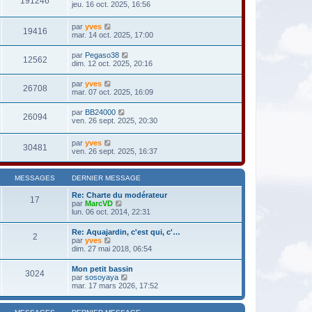
191246
jeu. 16 oct. 2025, 16:56
par
yves
19416
mar. 14 oct. 2025, 17:00
par
Pegaso38
12562
dim. 12 oct. 2025, 20:16
par
yves
26708
mar. 07 oct. 2025, 16:09
par
BB24000
26094
ven. 26 sept. 2025, 20:30
par
yves
30481
ven. 26 sept. 2025, 16:37
MESSAGES
DERNIER MESSAGE
Re: Charte du modérateur
17
V
par
MarcVD
o
lun. 06 oct. 2014, 22:31
i
r
Re: Aquajardin, c'est qui, c'…
2
l
V
par
yves
e
o
dim. 27 mai 2018, 06:54
d
i
e
r
Mon petit bassin
r
3024
l
V
par
sosoyaya
n
e
o
mar. 17 mars 2026, 17:52
i
d
i
e
e
r
r
r
l
m