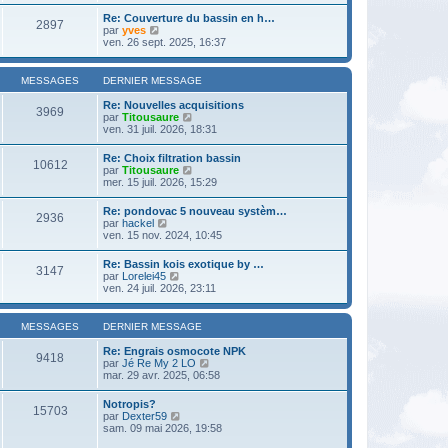
m
n
g
l
e
Re: Couverture du bassin en h…
i
e
2897
e
s
V
par
yves
e
d
s
o
ven. 26 sept. 2025, 16:37
r
e
a
i
m
r
g
r
e
n
e
l
s
MESSAGES
DERNIER MESSAGE
i
e
s
e
d
a
Re: Nouvelles acquisitions
r
3969
e
g
V
par
Titousaure
m
r
e
o
ven. 31 juil. 2026, 18:31
e
n
i
s
i
r
s
Re: Choix filtration bassin
e
10612
l
a
V
par
Titousaure
r
e
g
o
mer. 15 juil. 2026, 15:29
m
d
e
i
e
e
r
s
Re: pondovac 5 nouveau systèm…
r
2936
l
s
V
par
hackel
n
e
a
o
ven. 15 nov. 2024, 10:45
i
d
g
i
e
e
e
r
r
Re: Bassin kois exotique by …
r
3147
l
m
V
par
Lorelei45
n
e
e
o
ven. 24 juil. 2026, 23:11
i
d
s
i
e
e
s
r
r
r
a
l
m
MESSAGES
DERNIER MESSAGE
n
g
e
e
i
e
d
s
Re: Engrais osmocote NPK
e
9418
e
s
V
par
Jé Re My 2 LO
r
r
a
o
mar. 29 avr. 2025, 06:58
m
n
g
i
e
i
e
r
s
Notropis?
e
15703
l
s
V
par
Dexter59
r
e
a
o
sam. 09 mai 2026, 19:58
m
d
g
i
e
e