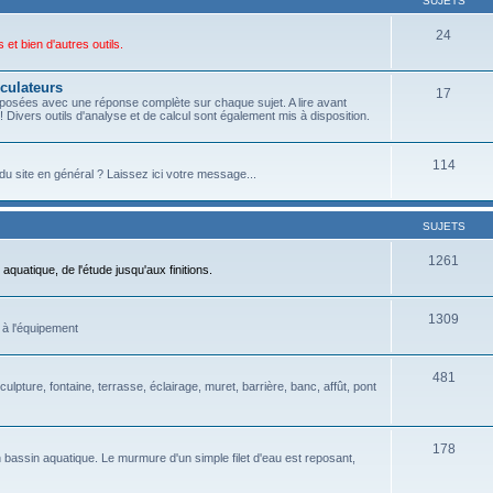
SUJETS
24
et bien d'autres outils.
culateurs
17
posées avec une réponse complète sur chaque sujet. A lire avant
 Divers outils d'analyse et de calcul sont également mis à disposition.
114
du site en général ? Laissez ici votre message...
SUJETS
1261
aquatique, de l'étude jusqu'aux finitions.
1309
 à l'équipement
481
culpture, fontaine, terrasse, éclairage, muret, barrière, banc, affût, pont
178
 bassin aquatique. Le murmure d'un simple filet d'eau est reposant,