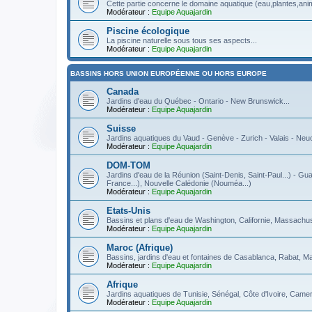
Cette partie concerne le domaine aquatique (eau,plantes,anima
Modérateur :
Equipe Aquajardin
Piscine écologique
La piscine naturelle sous tous ses aspects...
Modérateur :
Equipe Aquajardin
BASSINS HORS UNION EUROPÉENNE OU HORS EUROPE
Canada
Jardins d'eau du Québec - Ontario - New Brunswick...
Modérateur :
Equipe Aquajardin
Suisse
Jardins aquatiques du Vaud - Genève - Zurich - Valais - Neuch
Modérateur :
Equipe Aquajardin
DOM-TOM
Jardins d'eau de la Réunion (Saint-Denis, Saint-Paul...) - Gua
France...), Nouvelle Calédonie (Nouméa...)
Modérateur :
Equipe Aquajardin
Etats-Unis
Bassins et plans d'eau de Washington, Californie, Massachuse
Modérateur :
Equipe Aquajardin
Maroc (Afrique)
Bassins, jardins d'eau et fontaines de Casablanca, Rabat, M
Modérateur :
Equipe Aquajardin
Afrique
Jardins aquatiques de Tunisie, Sénégal, Côte d'Ivoire, Camer
Modérateur :
Equipe Aquajardin