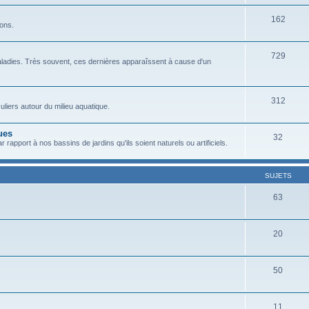
162
sons.
729
ladies. Très souvent, ces dernières apparaîssent à cause d'un
312
liers autour du milieu aquatique.
ues
32
 rapport à nos bassins de jardins qu'ils soient naturels ou artificiels.
SUJETS
63
20
50
11