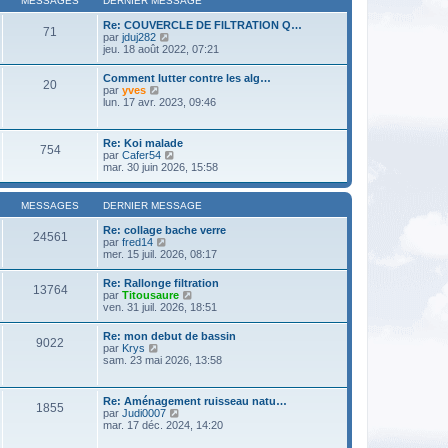
MESSAGES
DERNIER MESSAGE
n
e
e
i
d
s
Re: COUVERCLE DE FILTRATION Q…
e
71
e
s
V
par
jduj282
r
r
a
o
jeu. 18 août 2022, 07:21
m
n
g
i
e
i
e
r
s
Comment lutter contre les alg…
e
20
l
s
V
par
yves
r
e
a
o
lun. 17 avr. 2023, 09:46
m
d
g
i
e
e
e
r
s
r
l
s
Re: Koi malade
n
754
e
a
V
par
Cafer54
i
d
g
o
mar. 30 juin 2026, 15:58
e
e
e
i
r
r
r
m
n
l
e
MESSAGES
DERNIER MESSAGE
i
e
s
e
d
s
Re: collage bache verre
r
24561
e
a
V
par
fred14
m
r
g
o
mer. 15 juil. 2026, 08:17
e
n
e
i
s
i
r
s
Re: Rallonge filtration
e
13764
l
a
V
par
Titousaure
r
e
g
o
ven. 31 juil. 2026, 18:51
m
d
e
i
e
e
r
s
Re: mon debut de bassin
r
9022
l
s
V
par
Krys
n
e
a
o
sam. 23 mai 2026, 13:58
i
d
g
i
e
e
e
r
r
r
l
m
Re: Aménagement ruisseau natu…
n
1855
e
e
V
par
Judi0007
i
d
s
o
mar. 17 déc. 2024, 14:20
e
e
s
i
r
r
a
r