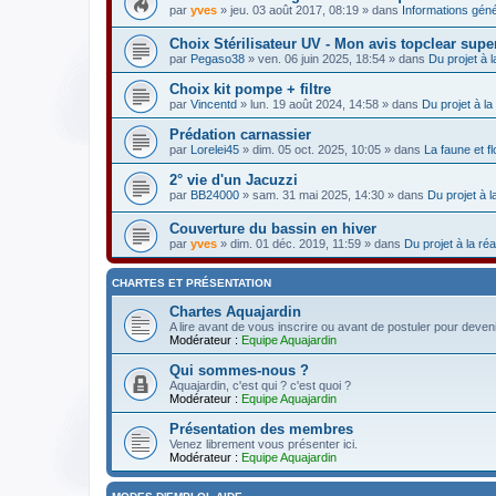
par
yves
» jeu. 03 août 2017, 08:19 » dans
Informations gén
Choix Stérilisateur UV - Mon avis topclear supe
par
Pegaso38
» ven. 06 juin 2025, 18:54 » dans
Du projet à l
Choix kit pompe + filtre
par
Vincentd
» lun. 19 août 2024, 14:58 » dans
Du projet à la 
Prédation carnassier
par
Lorelei45
» dim. 05 oct. 2025, 10:05 » dans
La faune et f
2° vie d'un Jacuzzi
par
BB24000
» sam. 31 mai 2025, 14:30 » dans
Du projet à l
Couverture du bassin en hiver
par
yves
» dim. 01 déc. 2019, 11:59 » dans
Du projet à la réa
CHARTES ET PRÉSENTATION
Chartes Aquajardin
A lire avant de vous inscrire ou avant de postuler pour deven
Modérateur :
Equipe Aquajardin
Qui sommes-nous ?
Aquajardin, c'est qui ? c'est quoi ?
Modérateur :
Equipe Aquajardin
Présentation des membres
Venez librement vous présenter ici.
Modérateur :
Equipe Aquajardin