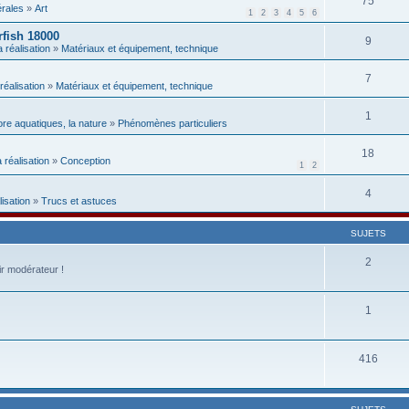
75
érales
»
Art
1
2
3
4
5
6
rfish 18000
9
a réalisation
»
Matériaux et équipement, technique
7
réalisation
»
Matériaux et équipement, technique
1
lore aquatiques, la nature
»
Phénomènes particuliers
18
a réalisation
»
Conception
1
2
4
lisation
»
Trucs et astuces
SUJETS
2
ir modérateur !
1
416