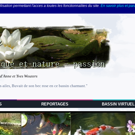
lisation permettant l'acces a toutes les fonctionnalites du site.
En savoir plus et pa
 d'Anne et Yves Wouters
s ailes, Buvait de son bec rose en ce bassin charmant."
S
REPORTAGES
BASSIN VIRTUEL