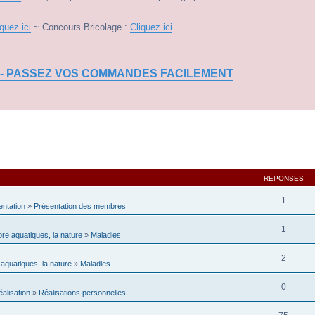
iquez ici
~ Concours Bricolage :
Cliquez ici
 - PASSEZ VOS COMMANDES FACILEMENT
RÉPONSES
1
entation
»
Présentation des membres
1
lore aquatiques, la nature
»
Maladies
2
 aquatiques, la nature
»
Maladies
0
éalisation
»
Réalisations personnelles