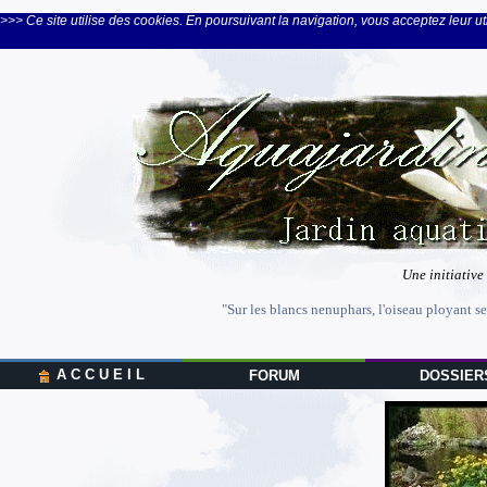
>>> Ce site utilise des cookies. En poursuivant la navigation, vous acceptez leur uti
Une initiative
"Sur les blancs nenuphars, l'oiseau ployant se
A C C U E I L
FORUM
DOSSIER