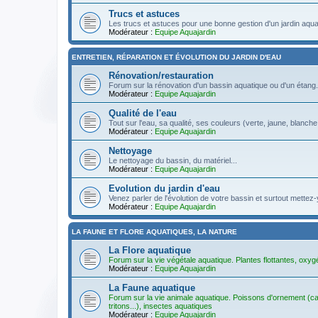
Trucs et astuces
Les trucs et astuces pour une bonne gestion d'un jardin aqua
Modérateur :
Equipe Aquajardin
ENTRETIEN, RÉPARATION ET ÉVOLUTION DU JARDIN D'EAU
Rénovation/restauration
Forum sur la rénovation d'un bassin aquatique ou d'un étang.
Modérateur :
Equipe Aquajardin
Qualité de l'eau
Tout sur l'eau, sa qualité, ses couleurs (verte, jaune, blanche
Modérateur :
Equipe Aquajardin
Nettoyage
Le nettoyage du bassin, du matériel...
Modérateur :
Equipe Aquajardin
Evolution du jardin d'eau
Venez parler de l'évolution de votre bassin et surtout mette
Modérateur :
Equipe Aquajardin
LA FAUNE ET FLORE AQUATIQUES, LA NATURE
La Flore aquatique
Forum sur la vie végétale aquatique. Plantes flottantes, oxyg
Modérateur :
Equipe Aquajardin
La Faune aquatique
Forum sur la vie animale aquatique. Poissons d'ornement (car
tritons...), insectes aquatiques
Modérateur :
Equipe Aquajardin