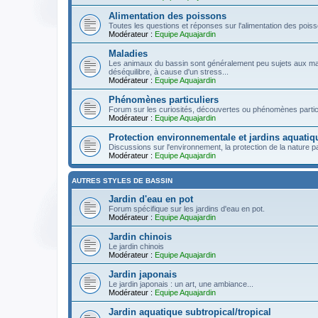
Alimentation des poissons
Toutes les questions et réponses sur l'alimentation des pois
Modérateur :
Equipe Aquajardin
Maladies
Les animaux du bassin sont généralement peu sujets aux ma
déséquilibre, à cause d'un stress...
Modérateur :
Equipe Aquajardin
Phénomènes particuliers
Forum sur les curiosités, découvertes ou phénomènes particu
Modérateur :
Equipe Aquajardin
Protection environnementale et jardins aquatiq
Discussions sur l'environnement, la protection de la nature par
Modérateur :
Equipe Aquajardin
AUTRES STYLES DE BASSIN
Jardin d'eau en pot
Forum spécifique sur les jardins d'eau en pot.
Modérateur :
Equipe Aquajardin
Jardin chinois
Le jardin chinois
Modérateur :
Equipe Aquajardin
Jardin japonais
Le jardin japonais : un art, une ambiance...
Modérateur :
Equipe Aquajardin
Jardin aquatique subtropical/tropical