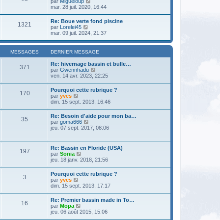
V
par
Migueloup
n
e
e
o
mar. 28 juil. 2020, 16:44
i
d
s
i
e
e
s
r
r
Re: Boue verte fond piscine
r
a
1321
l
m
V
par
Lorelei45
n
g
e
e
o
mar. 09 juil. 2024, 21:37
i
e
d
s
i
e
e
s
r
r
r
a
l
m
MESSAGES
DERNIER MESSAGE
n
g
e
e
i
e
d
s
Re: hivernage bassin et bulle…
e
371
e
s
V
par
Gwennhadu
r
r
a
o
ven. 14 avr. 2023, 22:25
m
n
g
i
e
i
e
r
s
Pourquoi cette rubrique ?
e
170
l
s
V
par
yves
r
e
a
o
dim. 15 sept. 2013, 16:46
m
d
g
i
e
e
e
r
s
Re: Besoin d'aide pour mon ba…
r
35
l
s
V
par
goma666
n
e
a
o
jeu. 07 sept. 2017, 08:06
i
d
g
i
e
e
e
r
r
r
l
m
Re: Bassin en Floride (USA)
n
197
e
e
V
par
Sonia
i
d
s
o
jeu. 18 janv. 2018, 21:56
e
e
s
i
r
r
a
r
m
Pourquoi cette rubrique ?
n
g
3
l
e
V
par
yves
i
e
e
s
o
dim. 15 sept. 2013, 17:17
e
d
s
i
r
e
a
r
m
Re: Premier bassin made in To…
r
g
16
l
e
V
par
Mopa
n
e
e
s
o
jeu. 06 août 2015, 15:06
i
d
s
i
e