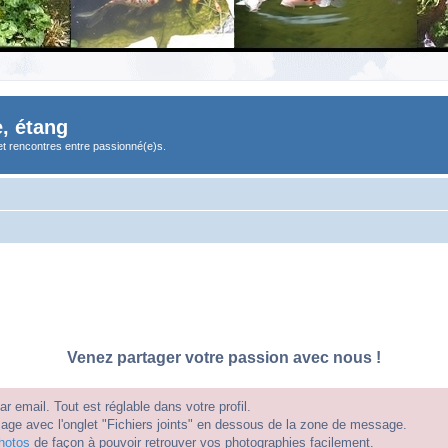
, étang
et rencontres entre passionné(e)s.
Venez partager votre passion avec nous !
 email. Tout est réglable dans votre profil.
e avec l'onglet "Fichiers joints" en dessous de la zone de message.
hotos
de façon à pouvoir retrouver vos photographies facilement.