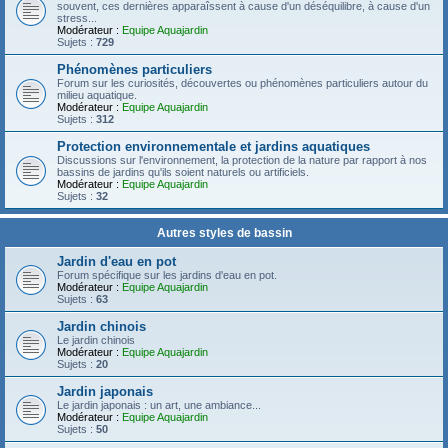
souvent, ces dernières apparaîssent à cause d'un déséquilibre, à cause d'un
stress...
Modérateur :
Equipe Aquajardin
Sujets :
729
Phénomènes particuliers
Forum sur les curiosités, découvertes ou phénomènes particuliers autour du
milieu aquatique.
Modérateur :
Equipe Aquajardin
Sujets :
312
Protection environnementale et jardins aquatiques
Discussions sur l'environnement, la protection de la nature par rapport à nos
bassins de jardins qu'ils soient naturels ou artificiels.
Modérateur :
Equipe Aquajardin
Sujets :
32
Autres styles de bassin
Jardin d'eau en pot
Forum spécifique sur les jardins d'eau en pot.
Modérateur :
Equipe Aquajardin
Sujets :
63
Jardin chinois
Le jardin chinois
Modérateur :
Equipe Aquajardin
Sujets :
20
Jardin japonais
Le jardin japonais : un art, une ambiance...
Modérateur :
Equipe Aquajardin
Sujets :
50