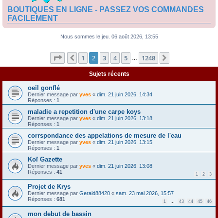
BOUTIQUES EN LIGNE - PASSEZ VOS COMMANDES
FACILEMENT
Nous sommes le jeu. 06 août 2026, 13:55
Page
2
sur
1248
1
2
3
4
5
1248
Précédente
Suivante
…
Sujets récents
oeil gonflé
Dernier message par
yves
«
dim. 21 juin 2026, 14:34
Réponses :
1
maladie a repetition d'une carpe koys
Dernier message par
yves
«
dim. 21 juin 2026, 13:18
Réponses :
1
corrspondance des appelations de mesure de l'eau
Dernier message par
yves
«
dim. 21 juin 2026, 13:15
Réponses :
1
Koï Gazette
Dernier message par
yves
«
dim. 21 juin 2026, 13:08
Réponses :
41
1
2
3
Projet de Krys
Dernier message par
Gerald88420
«
sam. 23 mai 2026, 15:57
Réponses :
681
1
…
43
44
45
46
mon debut de bassin