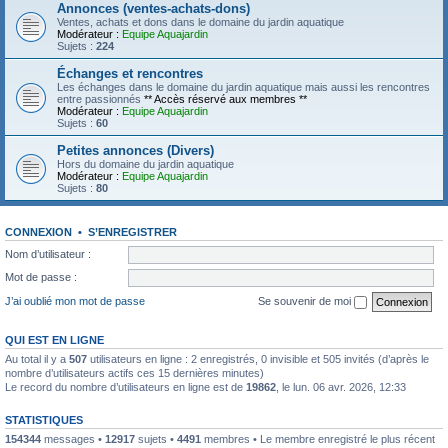
Annonces (ventes-achats-dons)
Ventes, achats et dons dans le domaine du jardin aquatique
Modérateur :
Equipe Aquajardin
Sujets :
224
Échanges et rencontres
Les échanges dans le domaine du jardin aquatique mais aussi les rencontres
entre passionnés
** Accès réservé aux membres **
Modérateur :
Equipe Aquajardin
Sujets :
60
Petites annonces (Divers)
Hors du domaine du jardin aquatique
Modérateur :
Equipe Aquajardin
Sujets :
80
CONNEXION
•
S’ENREGISTRER
Nom d’utilisateur :
Mot de passe :
J’ai oublié mon mot de passe
Se souvenir de moi
QUI EST EN LIGNE
Au total il y a
507
utilisateurs en ligne : 2 enregistrés, 0 invisible et 505 invités (d’après le
nombre d’utilisateurs actifs ces 15 dernières minutes)
Le record du nombre d’utilisateurs en ligne est de
19862
, le lun. 06 avr. 2026, 12:33
STATISTIQUES
154344
messages •
12917
sujets •
4491
membres • Le membre enregistré le plus récent