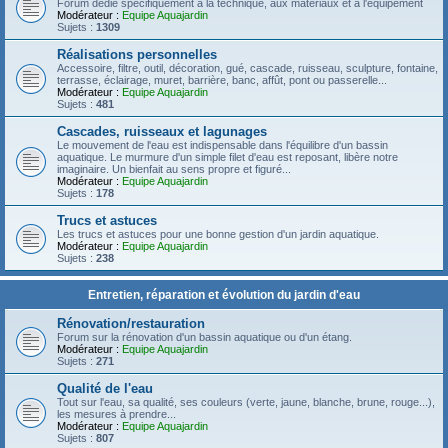
Forum dédié spécifiquement à la technique, aux matériaux et à l'équipement
Modérateur :
Equipe Aquajardin
Sujets :
1309
Réalisations personnelles
Accessoire, filtre, outil, décoration, gué, cascade, ruisseau, sculpture, fontaine,
terrasse, éclairage, muret, barrière, banc, affût, pont ou passerelle...
Modérateur :
Equipe Aquajardin
Sujets :
481
Cascades, ruisseaux et lagunages
Le mouvement de l'eau est indispensable dans l'équilibre d'un bassin
aquatique. Le murmure d'un simple filet d'eau est reposant, libère notre
imaginaire. Un bienfait au sens propre et figuré...
Modérateur :
Equipe Aquajardin
Sujets :
178
Trucs et astuces
Les trucs et astuces pour une bonne gestion d'un jardin aquatique.
Modérateur :
Equipe Aquajardin
Sujets :
238
Entretien, réparation et évolution du jardin d'eau
Rénovation/restauration
Forum sur la rénovation d'un bassin aquatique ou d'un étang.
Modérateur :
Equipe Aquajardin
Sujets :
271
Qualité de l'eau
Tout sur l'eau, sa qualité, ses couleurs (verte, jaune, blanche, brune, rouge...),
les mesures à prendre...
Modérateur :
Equipe Aquajardin
Sujets :
807