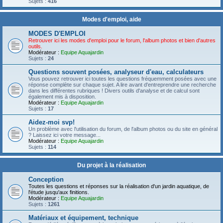
Sujets :
416
Modes d'emploi, aide
MODES D'EMPLOI
Retrouver ici les modes d'emploi pour le forum, l'album photos et bien d'autres
outils.
Modérateur :
Equipe Aquajardin
Sujets :
24
Questions souvent posées, analyseur d'eau, calculateurs
Vous pouvez retrouver ici toutes les questions fréquemment posées avec une
réponse complète sur chaque sujet. A lire avant d'entreprendre une recherche
dans les différentes rubriques ! Divers outils d'analyse et de calcul sont
également mis à disposition.
Modérateur :
Equipe Aquajardin
Sujets :
17
Aidez-moi svp!
Un problème avec l'utilisation du forum, de l'album photos ou du site en général
? Laissez ici votre message...
Modérateur :
Equipe Aquajardin
Sujets :
114
Du projet à la réalisation
Conception
Toutes les questions et réponses sur la réalisation d'un jardin aquatique, de
l'étude jusqu'aux finitions.
Modérateur :
Equipe Aquajardin
Sujets :
1261
Matériaux et équipement, technique