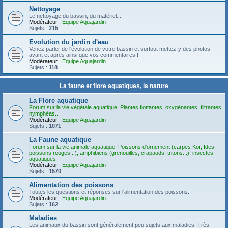
Nettoyage
Le nettoyage du bassin, du matériel...
Modérateur :
Equipe Aquajardin
Sujets :
215
Evolution du jardin d'eau
Venez parler de l'évolution de votre bassin et surtout mettez-y des photos
avant et après ainsi que vos commentaires !
Modérateur :
Equipe Aquajardin
Sujets :
118
La faune et flore aquatiques, la nature
La Flore aquatique
Forum sur la vie végétale aquatique. Plantes flottantes, oxygénantes, filtrantes,
nymphéas...
Modérateur :
Equipe Aquajardin
Sujets :
1071
La Faune aquatique
Forum sur la vie animale aquatique. Poissons d'ornement (carpes Koï, Ides,
poissons rouges...), amphibiens (grenouilles, crapauds, tritons...), insectes
aquatiques
Modérateur :
Equipe Aquajardin
Sujets :
1570
Alimentation des poissons
Toutes les questions et réponses sur l'alimentation des poissons.
Modérateur :
Equipe Aquajardin
Sujets :
162
Maladies
Les animaux du bassin sont généralement peu sujets aux maladies. Très