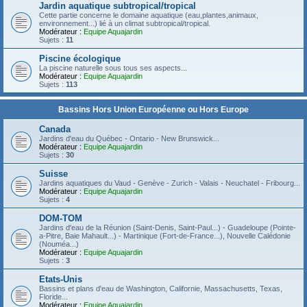
Jardin aquatique subtropical/tropical
Cette partie concerne le domaine aquatique (eau,plantes,animaux,
environnement...) lié à un climat subtropical/tropical.
Modérateur :
Equipe Aquajardin
Sujets :
11
Piscine écologique
La piscine naturelle sous tous ses aspects...
Modérateur :
Equipe Aquajardin
Sujets :
113
Bassins Hors Union Européenne ou Hors Europe
Canada
Jardins d'eau du Québec - Ontario - New Brunswick...
Modérateur :
Equipe Aquajardin
Sujets :
30
Suisse
Jardins aquatiques du Vaud - Genève - Zurich - Valais - Neuchatel - Fribourg...
Modérateur :
Equipe Aquajardin
Sujets :
4
DOM-TOM
Jardins d'eau de la Réunion (Saint-Denis, Saint-Paul...) - Guadeloupe (Pointe-
a-Pitre, Baie Mahault...) - Martinique (Fort-de-France...), Nouvelle Calédonie
(Nouméa...)
Modérateur :
Equipe Aquajardin
Sujets :
3
Etats-Unis
Bassins et plans d'eau de Washington, Californie, Massachusetts, Texas,
Floride...
Modérateur :
Equipe Aquajardin