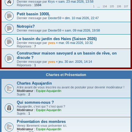
Dernier message par
Krys
«
sam. 23 mai 2026, 13:58
Réponses :
1594
1
…
104
105
106
107
Petit bassin 1000L
Dernier message par
Dexter59
«
dim. 10 mai 2026, 22:47
Notropis?
Dernier message par
Dexter59
«
sam. 09 mai 2026, 19:58
Le bassin du jardin des Haies (Saison 2026)
Dernier message par
yves
«
mar. 05 mai 2026, 10:32
Réponses :
7
Constructeur maison savoyard a un bassin de rêve, on
discute ?
Dernier message par
yves
«
jeu. 30 avr. 2026, 14:14
Réponses :
1
Chartes et Présentation
Chartes Aquajardin
A lire avant de vous inscrire ou avant de postuler pour devenir modérateur !
Modérateur :
Equipe Aquajardin
Sujets :
2
Qui sommes-nous ?
Aquajardin, c'est qui ? c'est quoi ?
Modérateur :
Equipe Aquajardin
Sujets :
1
Présentation des membres
Venez librement vous présenter ici.
Modérateur :
Equipe Aquajardin