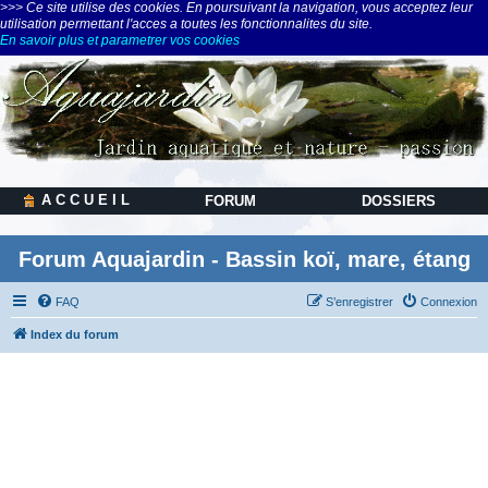
>>> Ce site utilise des cookies. En poursuivant la navigation, vous acceptez leur
utilisation permettant l'acces a toutes les fonctionnalites du site.
En savoir plus et parametrer vos cookies
A C C U E I L
FORUM
DOSSIERS
Forum Aquajardin - Bassin koï, mare, étang
FAQ
S’enregistrer
Connexion
Index du forum