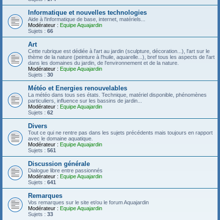
Informatique et nouvelles technologies
Aide à l'informatique de base, internet, matériels...
Modérateur :
Equipe Aquajardin
Sujets :
66
Art
Cette rubrique est dédiée à l'art au jardin (sculpture, décoration...), l'art sur le
thème de la nature (peinture à l'huile, aquarelle...), bref tous les aspects de l'art
dans les domaines du jardin, de l'environnement et de la nature.
Modérateur :
Equipe Aquajardin
Sujets :
30
Météo et Energies renouvelables
La météo dans tous ses états. Technique, matériel disponible, phénomènes
particuliers, influence sur les bassins de jardin...
Modérateur :
Equipe Aquajardin
Sujets :
62
Divers
Tout ce qui ne rentre pas dans les sujets précédents mais toujours en rapport
avec le domaine aquatique.
Modérateur :
Equipe Aquajardin
Sujets :
561
Discussion générale
Dialogue libre entre passionnés
Modérateur :
Equipe Aquajardin
Sujets :
641
Remarques
Vos remarques sur le site et/ou le forum Aquajardin
Modérateur :
Equipe Aquajardin
Sujets :
33