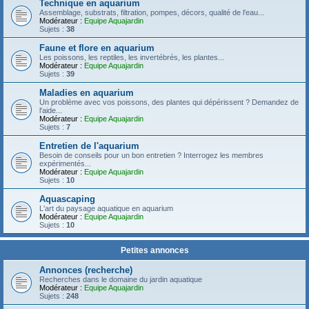
Technique en aquarium
Assemblage, substrats, filtration, pompes, décors, qualité de l'eau...
Modérateur :
Equipe Aquajardin
Sujets :
38
Faune et flore en aquarium
Les poissons, les reptiles, les invertébrés, les plantes...
Modérateur :
Equipe Aquajardin
Sujets :
39
Maladies en aquarium
Un problème avec vos poissons, des plantes qui dépérissent ? Demandez de
l'aide...
Modérateur :
Equipe Aquajardin
Sujets :
7
Entretien de l'aquarium
Besoin de conseils pour un bon entretien ? Interrogez les membres
expérimentés...
Modérateur :
Equipe Aquajardin
Sujets :
10
Aquascaping
L'art du paysage aquatique en aquarium
Modérateur :
Equipe Aquajardin
Sujets :
10
Petites annonces
Annonces (recherche)
Recherches dans le domaine du jardin aquatique
Modérateur :
Equipe Aquajardin
Sujets :
248