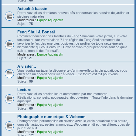
Sujets :
66
Actualité bassin
Retrouvez ici les dernières nouveautés concernant les bassins de jardins et
piscines naturelles
Modérateur :
Equipe Aquajardin
Sujets :
75
Feng Shui & Bonsaï
Comment bénéficier des bienfaits du Feng Shui dans votre jardin, sur votre
terrasse ou sur votre balcon ? Les règles du Feng Shui permettent de
favoriser le flux des énergies positives, de profiter de toute cette énergie
bienfaisante qui vous entoure ! Cette section regroupent aussi tout ce qui a
trait au monde des "bonsaï".
Modérateur :
Equipe Aquajardin
Sujets :
21
A visiter...
Vous voulez partager la découverte d'un merveilleux jardin aquatique, vous
cherchez un endroit particulier à visiter... Ce forum est fait pour vous.
Modérateur :
Equipe Aquajardin
Sujets :
99
Lecture
Retrouvez ici les articles lus et commentés par nos membres.
Réalisations, conseils, nouveautés, découvertes... Toute l'info dans le domaine
aquatique !
Modérateur :
Equipe Aquajardin
Sujets :
60
Photographie numerique & Webcam
Photographies personnelles en relation avec le jardin aquatique et la nature,
conseils, astuces, petites annonces... Webcam en direct, en différé, vues de
jour et de nuit...
Modérateur :
Equipe Aquajardin
Sujets :
174