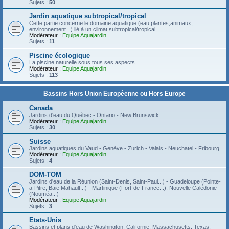
Sujets :
50
Jardin aquatique subtropical/tropical
Cette partie concerne le domaine aquatique (eau,plantes,animaux,
environnement...) lié à un climat subtropical/tropical.
Modérateur :
Equipe Aquajardin
Sujets :
11
Piscine écologique
La piscine naturelle sous tous ses aspects...
Modérateur :
Equipe Aquajardin
Sujets :
113
Bassins Hors Union Européenne ou Hors Europe
Canada
Jardins d'eau du Québec - Ontario - New Brunswick...
Modérateur :
Equipe Aquajardin
Sujets :
30
Suisse
Jardins aquatiques du Vaud - Genève - Zurich - Valais - Neuchatel - Fribourg...
Modérateur :
Equipe Aquajardin
Sujets :
4
DOM-TOM
Jardins d'eau de la Réunion (Saint-Denis, Saint-Paul...) - Guadeloupe (Pointe-
a-Pitre, Baie Mahault...) - Martinique (Fort-de-France...), Nouvelle Calédonie
(Nouméa...)
Modérateur :
Equipe Aquajardin
Sujets :
3
Etats-Unis
Bassins et plans d'eau de Washington, Californie, Massachusetts, Texas,