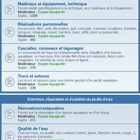
Matériaux et équipement, technique
Forum dédié spécifiquement à la technique, aux matériaux et à l'équipement
Modérateur :
Equipe Aquajardin
Sujets :
1309
Réalisations personnelles
Accessoire, filtre, outil, décoration, gué, cascade, ruisseau, sculpture, fontaine,
terrasse, éclairage, muret, barrière, banc, affût, pont ou passerelle...
Modérateur :
Equipe Aquajardin
Sujets :
481
Cascades, ruisseaux et lagunages
Le mouvement de l'eau est indispensable dans l'équilibre d'un bassin
aquatique. Le murmure d'un simple filet d'eau est reposant, libère notre
imaginaire. Un bienfait au sens propre et figuré...
Modérateur :
Equipe Aquajardin
Sujets :
178
Trucs et astuces
Les trucs et astuces pour une bonne gestion d'un jardin aquatique.
Modérateur :
Equipe Aquajardin
Sujets :
238
Entretien, réparation et évolution du jardin d'eau
Rénovation/restauration
Forum sur la rénovation d'un bassin aquatique ou d'un étang.
Modérateur :
Equipe Aquajardin
Sujets :
271
Qualité de l'eau
Tout sur l'eau, sa qualité, ses couleurs (verte, jaune, blanche, brune, rouge...),
les mesures à prendre...