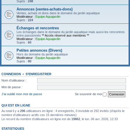
Sujets :
248
Annonces (ventes-achats-dons)
Ventes, achats et dons dans le domaine du jardin aquatique
Modérateur :
Equipe Aquajardin
Sujets :
224
Échanges et rencontres
Les échanges dans le domaine du jardin aquatique mais aussi les rencontres
entre passionnés
** Accès réservé aux membres **
Modérateur :
Equipe Aquajardin
Sujets :
60
Petites annonces (Divers)
Hors du domaine du jardin aquatique
Modérateur :
Equipe Aquajardin
Sujets :
80
CONNEXION
•
S’ENREGISTRER
Nom d’utilisateur :
Mot de passe :
J’ai oublié mon mot de passe
Se souvenir de moi
QUI EST EN LIGNE
Au total il y a
296
utilisateurs en ligne : 4 enregistrés, 0 invisible et 292 invités (d’après le
nombre d’utilisateurs actifs ces 15 dernières minutes)
Le record du nombre d’utilisateurs en ligne est de
19862
, le lun. 06 avr. 2026, 12:33
STATISTIQUES