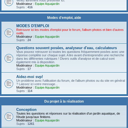
Venez librement vous présenter ici.
Modérateur :
Equipe Aquajardin
Sujets :
416
Modes d'emploi, aide
MODES D'EMPLOI
Retrouver ici les modes d'emploi pour le forum, l'album photos et bien d'autres
outils.
Modérateur :
Equipe Aquajardin
Sujets :
24
Questions souvent posées, analyseur d'eau, calculateurs
Vous pouvez retrouver ici toutes les questions fréquemment posées avec une
réponse complète sur chaque sujet. A lire avant d'entreprendre une recherche
dans les différentes rubriques ! Divers outils d'analyse et de calcul sont
également mis à disposition.
Modérateur :
Equipe Aquajardin
Sujets :
17
Aidez-moi svp!
Un problème avec l'utilisation du forum, de l'album photos ou du site en général
? Laissez ici votre message...
Modérateur :
Equipe Aquajardin
Sujets :
114
Du projet à la réalisation
Conception
Toutes les questions et réponses sur la réalisation d'un jardin aquatique, de
l'étude jusqu'aux finitions.
Modérateur :
Equipe Aquajardin
Sujets :
1261