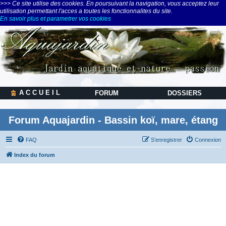
>>> Ce site utilise des cookies. En poursuivant la navigation, vous acceptez leur
utilisation permettant l'acces a toutes les fonctionnalites du site.
En savoir plus et parametrer vos cookies
A C C U E I L
FORUM
DOSSIERS
Forum Aquajardin - Bassin koï, mare, étang
FAQ
S’enregistrer
Connexion
Index du forum