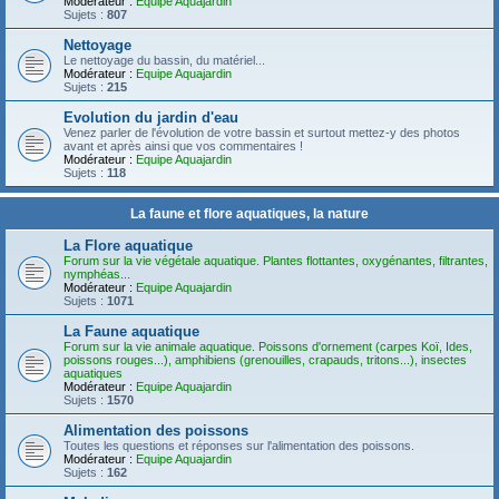
Modérateur :
Equipe Aquajardin
Sujets :
807
Nettoyage
Le nettoyage du bassin, du matériel...
Modérateur :
Equipe Aquajardin
Sujets :
215
Evolution du jardin d'eau
Venez parler de l'évolution de votre bassin et surtout mettez-y des photos
avant et après ainsi que vos commentaires !
Modérateur :
Equipe Aquajardin
Sujets :
118
La faune et flore aquatiques, la nature
La Flore aquatique
Forum sur la vie végétale aquatique. Plantes flottantes, oxygénantes, filtrantes,
nymphéas...
Modérateur :
Equipe Aquajardin
Sujets :
1071
La Faune aquatique
Forum sur la vie animale aquatique. Poissons d'ornement (carpes Koï, Ides,
poissons rouges...), amphibiens (grenouilles, crapauds, tritons...), insectes
aquatiques
Modérateur :
Equipe Aquajardin
Sujets :
1570
Alimentation des poissons
Toutes les questions et réponses sur l'alimentation des poissons.
Modérateur :
Equipe Aquajardin
Sujets :
162