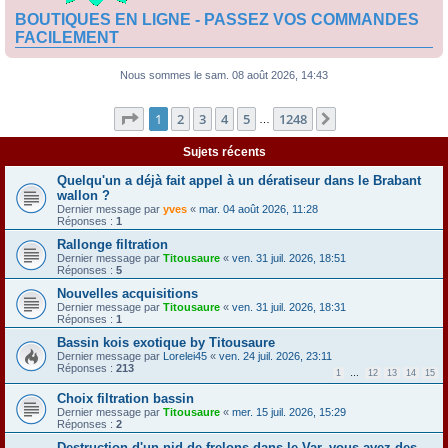
BOUTIQUES EN LIGNE - PASSEZ VOS COMMANDES
FACILEMENT
Nous sommes le sam. 08 août 2026, 14:43
Page
1
sur
1248
1
2
3
4
5
1248
Suivante
…
Sujets récents
Quelqu'un a déjà fait appel à un dératiseur dans le Brabant
wallon ?
Dernier message par
yves
«
mar. 04 août 2026, 11:28
Réponses :
1
Rallonge filtration
Dernier message par
Titousaure
«
ven. 31 juil. 2026, 18:51
Réponses :
5
Nouvelles acquisitions
Dernier message par
Titousaure
«
ven. 31 juil. 2026, 18:31
Réponses :
1
Bassin kois exotique by Titousaure
Dernier message par
Lorelei45
«
ven. 24 juil. 2026, 23:11
Réponses :
213
1
…
12
13
14
15
Choix filtration bassin
Dernier message par
Titousaure
«
mer. 15 juil. 2026, 15:29
Réponses :
2
Destruction d'un nid de frelons dans le Var, vous avez des