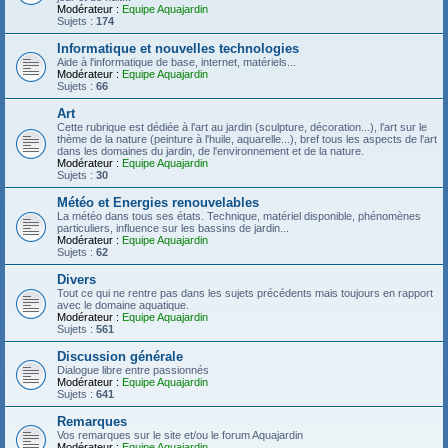
Modérateur :
Equipe Aquajardin
Sujets :
174
Informatique et nouvelles technologies
Aide à l'informatique de base, internet, matériels...
Modérateur :
Equipe Aquajardin
Sujets :
66
Art
Cette rubrique est dédiée à l'art au jardin (sculpture, décoration...), l'art sur le
thème de la nature (peinture à l'huile, aquarelle...), bref tous les aspects de l'art
dans les domaines du jardin, de l'environnement et de la nature.
Modérateur :
Equipe Aquajardin
Sujets :
30
Météo et Energies renouvelables
La météo dans tous ses états. Technique, matériel disponible, phénomènes
particuliers, influence sur les bassins de jardin...
Modérateur :
Equipe Aquajardin
Sujets :
62
Divers
Tout ce qui ne rentre pas dans les sujets précédents mais toujours en rapport
avec le domaine aquatique.
Modérateur :
Equipe Aquajardin
Sujets :
561
Discussion générale
Dialogue libre entre passionnés
Modérateur :
Equipe Aquajardin
Sujets :
641
Remarques
Vos remarques sur le site et/ou le forum Aquajardin
Modérateur :
Equipe Aquajardin