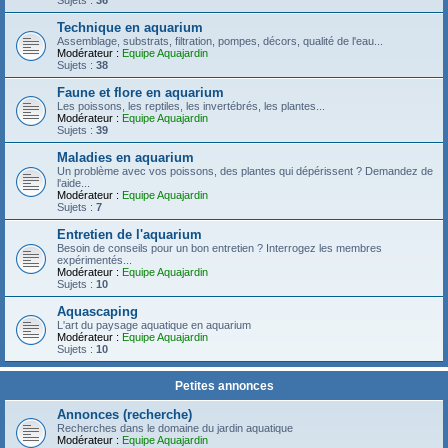
Sujets :
36
Technique en aquarium
Assemblage, substrats, filtration, pompes, décors, qualité de l'eau...
Modérateur :
Equipe Aquajardin
Sujets :
38
Faune et flore en aquarium
Les poissons, les reptiles, les invertébrés, les plantes...
Modérateur :
Equipe Aquajardin
Sujets :
39
Maladies en aquarium
Un problème avec vos poissons, des plantes qui dépérissent ? Demandez de
l'aide...
Modérateur :
Equipe Aquajardin
Sujets :
7
Entretien de l'aquarium
Besoin de conseils pour un bon entretien ? Interrogez les membres
expérimentés...
Modérateur :
Equipe Aquajardin
Sujets :
10
Aquascaping
L'art du paysage aquatique en aquarium
Modérateur :
Equipe Aquajardin
Sujets :
10
Petites annonces
Annonces (recherche)
Recherches dans le domaine du jardin aquatique
Modérateur :
Equipe Aquajardin