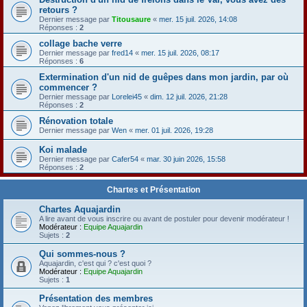
retours ?
Dernier message par
Titousaure
«
mer. 15 juil. 2026, 14:08
Réponses :
2
collage bache verre
Dernier message par
fred14
«
mer. 15 juil. 2026, 08:17
Réponses :
6
Extermination d'un nid de guêpes dans mon jardin, par où
commencer ?
Dernier message par
Lorelei45
«
dim. 12 juil. 2026, 21:28
Réponses :
2
Rénovation totale
Dernier message par
Wen
«
mer. 01 juil. 2026, 19:28
Koi malade
Dernier message par
Cafer54
«
mar. 30 juin 2026, 15:58
Réponses :
2
Chartes et Présentation
Chartes Aquajardin
A lire avant de vous inscrire ou avant de postuler pour devenir modérateur !
Modérateur :
Equipe Aquajardin
Sujets :
2
Qui sommes-nous ?
Aquajardin, c'est qui ? c'est quoi ?
Modérateur :
Equipe Aquajardin
Sujets :
1
Présentation des membres