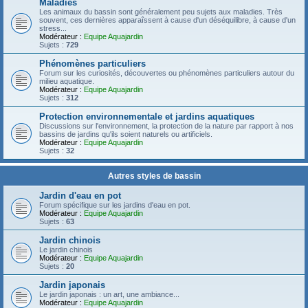
Maladies
Les animaux du bassin sont généralement peu sujets aux maladies. Très
souvent, ces dernières apparaîssent à cause d'un déséquilibre, à cause d'un
stress...
Modérateur :
Equipe Aquajardin
Sujets :
729
Phénomènes particuliers
Forum sur les curiosités, découvertes ou phénomènes particuliers autour du
milieu aquatique.
Modérateur :
Equipe Aquajardin
Sujets :
312
Protection environnementale et jardins aquatiques
Discussions sur l'environnement, la protection de la nature par rapport à nos
bassins de jardins qu'ils soient naturels ou artificiels.
Modérateur :
Equipe Aquajardin
Sujets :
32
Autres styles de bassin
Jardin d'eau en pot
Forum spécifique sur les jardins d'eau en pot.
Modérateur :
Equipe Aquajardin
Sujets :
63
Jardin chinois
Le jardin chinois
Modérateur :
Equipe Aquajardin
Sujets :
20
Jardin japonais
Le jardin japonais : un art, une ambiance...
Modérateur :
Equipe Aquajardin