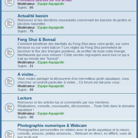
Promotions diverses sur vos achats
Modérateur :
Equipe Aquajardin
Sujets :
66
Actualité bassin
Retrouvez ici les dernières nouveautés concernant les bassins de jardins et
piscines naturelles
Modérateur :
Equipe Aquajardin
Sujets :
75
Feng Shui & Bonsaï
Comment bénéficier des bienfaits du Feng Shui dans votre jardin, sur votre
terrasse ou sur votre balcon ? Les règles du Feng Shui permettent de
favoriser le flux des énergies positives, de profiter de toute cette énergie
bienfaisante qui vous entoure ! Cette section regroupent aussi tout ce qui a
trait au monde des "bonsaï".
Modérateur :
Equipe Aquajardin
Sujets :
21
A visiter...
Vous voulez partager la découverte d'un merveilleux jardin aquatique, vous
cherchez un endroit particulier à visiter... Ce forum est fait pour vous.
Modérateur :
Equipe Aquajardin
Sujets :
99
Lecture
Retrouvez ici les articles lus et commentés par nos membres.
Réalisations, conseils, nouveautés, découvertes... Toute l'info dans le domaine
aquatique !
Modérateur :
Equipe Aquajardin
Sujets :
60
Photographie numerique & Webcam
Photographies personnelles en relation avec le jardin aquatique et la nature,
conseils, astuces, petites annonces... Webcam en direct, en différé, vues de
jour et de nuit...