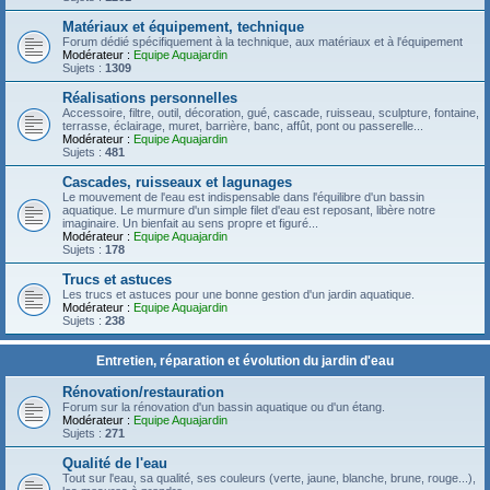
Matériaux et équipement, technique
Forum dédié spécifiquement à la technique, aux matériaux et à l'équipement
Modérateur :
Equipe Aquajardin
Sujets :
1309
Réalisations personnelles
Accessoire, filtre, outil, décoration, gué, cascade, ruisseau, sculpture, fontaine,
terrasse, éclairage, muret, barrière, banc, affût, pont ou passerelle...
Modérateur :
Equipe Aquajardin
Sujets :
481
Cascades, ruisseaux et lagunages
Le mouvement de l'eau est indispensable dans l'équilibre d'un bassin
aquatique. Le murmure d'un simple filet d'eau est reposant, libère notre
imaginaire. Un bienfait au sens propre et figuré...
Modérateur :
Equipe Aquajardin
Sujets :
178
Trucs et astuces
Les trucs et astuces pour une bonne gestion d'un jardin aquatique.
Modérateur :
Equipe Aquajardin
Sujets :
238
Entretien, réparation et évolution du jardin d'eau
Rénovation/restauration
Forum sur la rénovation d'un bassin aquatique ou d'un étang.
Modérateur :
Equipe Aquajardin
Sujets :
271
Qualité de l'eau
Tout sur l'eau, sa qualité, ses couleurs (verte, jaune, blanche, brune, rouge...),