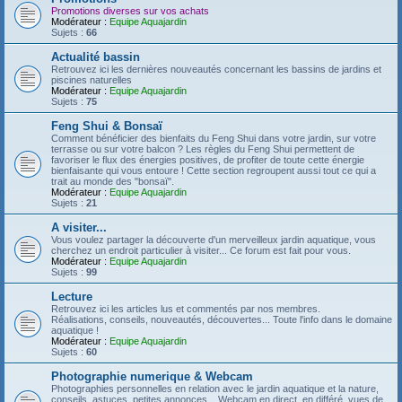
Promotions diverses sur vos achats
Modérateur :
Equipe Aquajardin
Sujets :
66
Actualité bassin
Retrouvez ici les dernières nouveautés concernant les bassins de jardins et
piscines naturelles
Modérateur :
Equipe Aquajardin
Sujets :
75
Feng Shui & Bonsaï
Comment bénéficier des bienfaits du Feng Shui dans votre jardin, sur votre
terrasse ou sur votre balcon ? Les règles du Feng Shui permettent de
favoriser le flux des énergies positives, de profiter de toute cette énergie
bienfaisante qui vous entoure ! Cette section regroupent aussi tout ce qui a
trait au monde des "bonsaï".
Modérateur :
Equipe Aquajardin
Sujets :
21
A visiter...
Vous voulez partager la découverte d'un merveilleux jardin aquatique, vous
cherchez un endroit particulier à visiter... Ce forum est fait pour vous.
Modérateur :
Equipe Aquajardin
Sujets :
99
Lecture
Retrouvez ici les articles lus et commentés par nos membres.
Réalisations, conseils, nouveautés, découvertes... Toute l'info dans le domaine
aquatique !
Modérateur :
Equipe Aquajardin
Sujets :
60
Photographie numerique & Webcam
Photographies personnelles en relation avec le jardin aquatique et la nature,
conseils, astuces, petites annonces... Webcam en direct, en différé, vues de