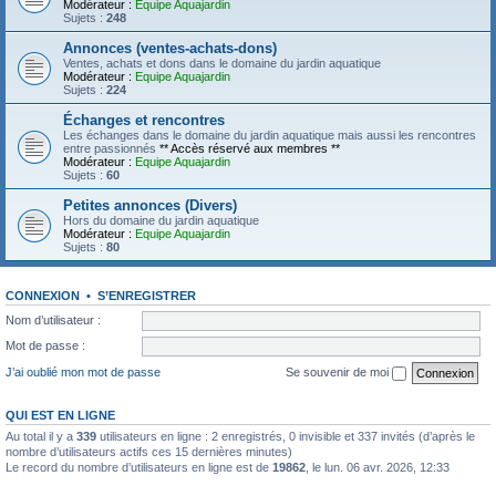
Modérateur :
Equipe Aquajardin
Sujets :
248
Annonces (ventes-achats-dons)
Ventes, achats et dons dans le domaine du jardin aquatique
Modérateur :
Equipe Aquajardin
Sujets :
224
Échanges et rencontres
Les échanges dans le domaine du jardin aquatique mais aussi les rencontres
entre passionnés
** Accès réservé aux membres **
Modérateur :
Equipe Aquajardin
Sujets :
60
Petites annonces (Divers)
Hors du domaine du jardin aquatique
Modérateur :
Equipe Aquajardin
Sujets :
80
CONNEXION
•
S’ENREGISTRER
Nom d’utilisateur :
Mot de passe :
J’ai oublié mon mot de passe
Se souvenir de moi
QUI EST EN LIGNE
Au total il y a
339
utilisateurs en ligne : 2 enregistrés, 0 invisible et 337 invités (d’après le
nombre d’utilisateurs actifs ces 15 dernières minutes)
Le record du nombre d’utilisateurs en ligne est de
19862
, le lun. 06 avr. 2026, 12:33