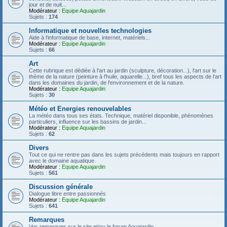
jour et de nuit...
Modérateur :
Equipe Aquajardin
Sujets :
174
Informatique et nouvelles technologies
Aide à l'informatique de base, internet, matériels...
Modérateur :
Equipe Aquajardin
Sujets :
66
Art
Cette rubrique est dédiée à l'art au jardin (sculpture, décoration...), l'art sur le
thème de la nature (peinture à l'huile, aquarelle...), bref tous les aspects de l'art
dans les domaines du jardin, de l'environnement et de la nature.
Modérateur :
Equipe Aquajardin
Sujets :
30
Météo et Energies renouvelables
La météo dans tous ses états. Technique, matériel disponible, phénomènes
particuliers, influence sur les bassins de jardin...
Modérateur :
Equipe Aquajardin
Sujets :
62
Divers
Tout ce qui ne rentre pas dans les sujets précédents mais toujours en rapport
avec le domaine aquatique.
Modérateur :
Equipe Aquajardin
Sujets :
561
Discussion générale
Dialogue libre entre passionnés
Modérateur :
Equipe Aquajardin
Sujets :
641
Remarques
Vos remarques sur le site et/ou le forum Aquajardin