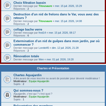
Choix filtration bassin
Dernier message par
Titousaure
«
mer. 15 juil. 2026, 15:29
Réponses :
2
Destruction d'un nid de frelons dans le Var, vous avez des
retours ?
Dernier message par
Titousaure
«
mer. 15 juil. 2026, 14:08
Réponses :
2
collage bache verre
Dernier message par
fred14
«
mer. 15 juil. 2026, 08:17
Réponses :
6
Extermination d'un nid de guêpes dans mon jardin, par où
commencer ?
Dernier message par
Lorelei45
«
dim. 12 juil. 2026, 21:28
Réponses :
2
Rénovation totale
Dernier message par
Wen
«
mer. 01 juil. 2026, 19:28
Chartes et Présentation
Chartes Aquajardin
A lire avant de vous inscrire ou avant de postuler pour devenir modérateur !
Modérateur :
Equipe Aquajardin
Sujets :
2
Qui sommes-nous ?
Aquajardin, c'est qui ? c'est quoi ?
Modérateur :
Equipe Aquajardin
Sujets :
1
Présentation des membres