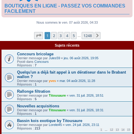
BOUTIQUES EN LIGNE - PASSEZ VOS COMMANDES
FACILEMENT
Nous sommes le ven. 07 août 2026, 04:33
Page
1
sur
1248
1
2
3
4
5
1248
Suivante
…
Sujets récents
Concours bricolage
Dernier message par
Jules59
«
jeu. 06 août 2026, 19:05
Posté dans
Concours
Réponses :
7
Quelqu'un a déjà fait appel à un dératiseur dans le Brabant
wallon ?
Dernier message par
yves
«
mar. 04 août 2026, 11:28
Réponses :
1
Rallonge filtration
Dernier message par
Titousaure
«
ven. 31 juil. 2026, 18:51
Réponses :
5
Nouvelles acquisitions
Dernier message par
Titousaure
«
ven. 31 juil. 2026, 18:31
Réponses :
1
Bassin kois exotique by Titousaure
Dernier message par
Lorelei45
«
ven. 24 juil. 2026, 23:11
Réponses :
213
1
…
12
13
14
15