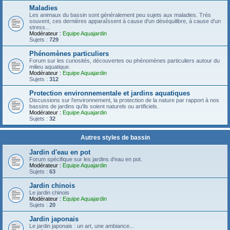
Maladies
Les animaux du bassin sont généralement peu sujets aux maladies. Très
souvent, ces dernières apparaîssent à cause d'un déséquilibre, à cause d'un
stress...
Modérateur :
Equipe Aquajardin
Sujets :
729
Phénomènes particuliers
Forum sur les curiosités, découvertes ou phénomènes particuliers autour du
milieu aquatique.
Modérateur :
Equipe Aquajardin
Sujets :
312
Protection environnementale et jardins aquatiques
Discussions sur l'environnement, la protection de la nature par rapport à nos
bassins de jardins qu'ils soient naturels ou artificiels.
Modérateur :
Equipe Aquajardin
Sujets :
32
Autres styles de bassin
Jardin d'eau en pot
Forum spécifique sur les jardins d'eau en pot.
Modérateur :
Equipe Aquajardin
Sujets :
63
Jardin chinois
Le jardin chinois
Modérateur :
Equipe Aquajardin
Sujets :
20
Jardin japonais
Le jardin japonais : un art, une ambiance...