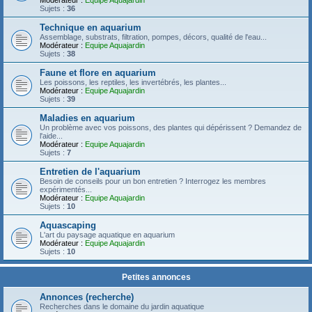
Modérateur :
Equipe Aquajardin
Sujets :
36
Technique en aquarium
Assemblage, substrats, filtration, pompes, décors, qualité de l'eau...
Modérateur :
Equipe Aquajardin
Sujets :
38
Faune et flore en aquarium
Les poissons, les reptiles, les invertébrés, les plantes...
Modérateur :
Equipe Aquajardin
Sujets :
39
Maladies en aquarium
Un problème avec vos poissons, des plantes qui dépérissent ? Demandez de
l'aide...
Modérateur :
Equipe Aquajardin
Sujets :
7
Entretien de l'aquarium
Besoin de conseils pour un bon entretien ? Interrogez les membres
expérimentés...
Modérateur :
Equipe Aquajardin
Sujets :
10
Aquascaping
L'art du paysage aquatique en aquarium
Modérateur :
Equipe Aquajardin
Sujets :
10
Petites annonces
Annonces (recherche)
Recherches dans le domaine du jardin aquatique