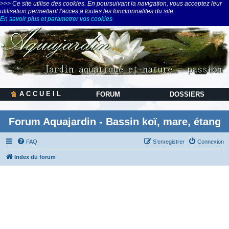
>>> Ce site utilise des cookies. En poursuivant la navigation, vous acceptez leur
utilisation permettant l'acces a toutes les fonctionnalites du site.
En savoir plus et parametrer vos cookies
A C C U E I L
FORUM
DOSSIERS
Forum Aquajardin - Bassin koï, mare, étang
FAQ
S’enregistrer
Connexion
Index du forum