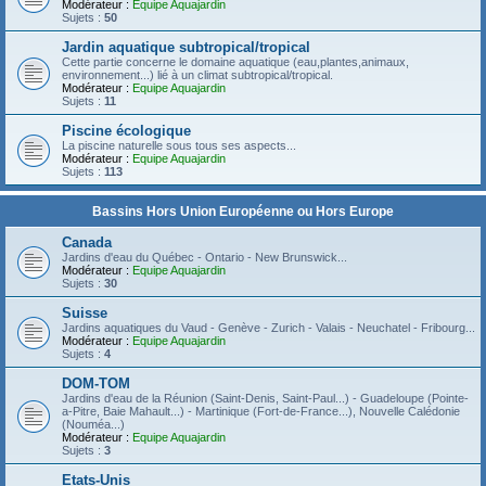
Modérateur :
Equipe Aquajardin
Sujets :
50
Jardin aquatique subtropical/tropical
Cette partie concerne le domaine aquatique (eau,plantes,animaux,
environnement...) lié à un climat subtropical/tropical.
Modérateur :
Equipe Aquajardin
Sujets :
11
Piscine écologique
La piscine naturelle sous tous ses aspects...
Modérateur :
Equipe Aquajardin
Sujets :
113
Bassins Hors Union Européenne ou Hors Europe
Canada
Jardins d'eau du Québec - Ontario - New Brunswick...
Modérateur :
Equipe Aquajardin
Sujets :
30
Suisse
Jardins aquatiques du Vaud - Genève - Zurich - Valais - Neuchatel - Fribourg...
Modérateur :
Equipe Aquajardin
Sujets :
4
DOM-TOM
Jardins d'eau de la Réunion (Saint-Denis, Saint-Paul...) - Guadeloupe (Pointe-
a-Pitre, Baie Mahault...) - Martinique (Fort-de-France...), Nouvelle Calédonie
(Nouméa...)
Modérateur :
Equipe Aquajardin
Sujets :
3
Etats-Unis