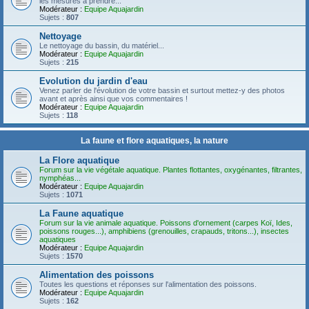
les mesures à prendre...
Modérateur :
Equipe Aquajardin
Sujets :
807
Nettoyage
Le nettoyage du bassin, du matériel...
Modérateur :
Equipe Aquajardin
Sujets :
215
Evolution du jardin d'eau
Venez parler de l'évolution de votre bassin et surtout mettez-y des photos
avant et après ainsi que vos commentaires !
Modérateur :
Equipe Aquajardin
Sujets :
118
La faune et flore aquatiques, la nature
La Flore aquatique
Forum sur la vie végétale aquatique. Plantes flottantes, oxygénantes, filtrantes,
nymphéas...
Modérateur :
Equipe Aquajardin
Sujets :
1071
La Faune aquatique
Forum sur la vie animale aquatique. Poissons d'ornement (carpes Koï, Ides,
poissons rouges...), amphibiens (grenouilles, crapauds, tritons...), insectes
aquatiques
Modérateur :
Equipe Aquajardin
Sujets :
1570
Alimentation des poissons
Toutes les questions et réponses sur l'alimentation des poissons.
Modérateur :
Equipe Aquajardin
Sujets :
162