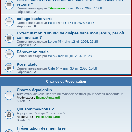
retours ?
Dernier message par
Titousaure
«
mer. 15 juil. 2026, 14:08
Réponses :
2
collage bache verre
Dernier message par
fred14
«
mer. 15 juil. 2026, 08:17
Réponses :
6
Extermination d'un nid de guêpes dans mon jardin, par où
commencer ?
Dernier message par
Lorelei45
«
dim. 12 juil. 2026, 21:28
Réponses :
2
Rénovation totale
Dernier message par
Wen
«
mer. 01 juil. 2026, 19:28
Koi malade
Dernier message par
Cafer54
«
mar. 30 juin 2026, 15:58
Réponses :
2
Chartes et Présentation
Chartes Aquajardin
A lire avant de vous inscrire ou avant de postuler pour devenir modérateur !
Modérateur :
Equipe Aquajardin
Sujets :
2
Qui sommes-nous ?
Aquajardin, c'est qui ? c'est quoi ?
Modérateur :
Equipe Aquajardin
Sujets :
1
Présentation des membres