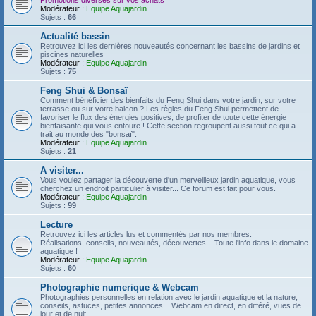
Promotions diverses sur vos achats
Modérateur :
Equipe Aquajardin
Sujets :
66
Actualité bassin
Retrouvez ici les dernières nouveautés concernant les bassins de jardins et
piscines naturelles
Modérateur :
Equipe Aquajardin
Sujets :
75
Feng Shui & Bonsaï
Comment bénéficier des bienfaits du Feng Shui dans votre jardin, sur votre
terrasse ou sur votre balcon ? Les règles du Feng Shui permettent de
favoriser le flux des énergies positives, de profiter de toute cette énergie
bienfaisante qui vous entoure ! Cette section regroupent aussi tout ce qui a
trait au monde des "bonsaï".
Modérateur :
Equipe Aquajardin
Sujets :
21
A visiter...
Vous voulez partager la découverte d'un merveilleux jardin aquatique, vous
cherchez un endroit particulier à visiter... Ce forum est fait pour vous.
Modérateur :
Equipe Aquajardin
Sujets :
99
Lecture
Retrouvez ici les articles lus et commentés par nos membres.
Réalisations, conseils, nouveautés, découvertes... Toute l'info dans le domaine
aquatique !
Modérateur :
Equipe Aquajardin
Sujets :
60
Photographie numerique & Webcam
Photographies personnelles en relation avec le jardin aquatique et la nature,
conseils, astuces, petites annonces... Webcam en direct, en différé, vues de
jour et de nuit...