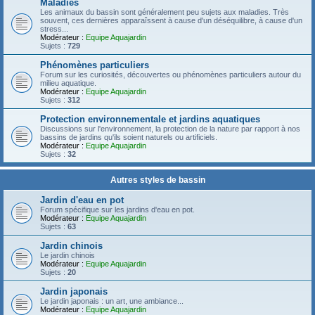
Maladies
Les animaux du bassin sont généralement peu sujets aux maladies. Très
souvent, ces dernières apparaîssent à cause d'un déséquilibre, à cause d'un
stress...
Modérateur :
Equipe Aquajardin
Sujets :
729
Phénomènes particuliers
Forum sur les curiosités, découvertes ou phénomènes particuliers autour du
milieu aquatique.
Modérateur :
Equipe Aquajardin
Sujets :
312
Protection environnementale et jardins aquatiques
Discussions sur l'environnement, la protection de la nature par rapport à nos
bassins de jardins qu'ils soient naturels ou artificiels.
Modérateur :
Equipe Aquajardin
Sujets :
32
Autres styles de bassin
Jardin d'eau en pot
Forum spécifique sur les jardins d'eau en pot.
Modérateur :
Equipe Aquajardin
Sujets :
63
Jardin chinois
Le jardin chinois
Modérateur :
Equipe Aquajardin
Sujets :
20
Jardin japonais
Le jardin japonais : un art, une ambiance...
Modérateur :
Equipe Aquajardin