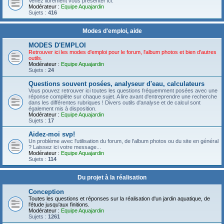
Venez librement vous présenter ici.
Modérateur :
Equipe Aquajardin
Sujets :
416
Modes d'emploi, aide
MODES D'EMPLOI
Retrouver ici les modes d'emploi pour le forum, l'album photos et bien d'autres
outils.
Modérateur :
Equipe Aquajardin
Sujets :
24
Questions souvent posées, analyseur d'eau, calculateurs
Vous pouvez retrouver ici toutes les questions fréquemment posées avec une
réponse complète sur chaque sujet. A lire avant d'entreprendre une recherche
dans les différentes rubriques ! Divers outils d'analyse et de calcul sont
également mis à disposition.
Modérateur :
Equipe Aquajardin
Sujets :
17
Aidez-moi svp!
Un problème avec l'utilisation du forum, de l'album photos ou du site en général
? Laissez ici votre message...
Modérateur :
Equipe Aquajardin
Sujets :
114
Du projet à la réalisation
Conception
Toutes les questions et réponses sur la réalisation d'un jardin aquatique, de
l'étude jusqu'aux finitions.
Modérateur :
Equipe Aquajardin
Sujets :
1261