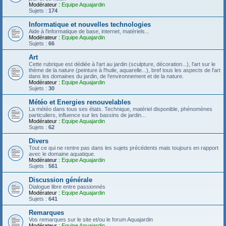
Modérateur :
Equipe Aquajardin
Sujets :
174
Informatique et nouvelles technologies
Aide à l'informatique de base, internet, matériels...
Modérateur :
Equipe Aquajardin
Sujets :
66
Art
Cette rubrique est dédiée à l'art au jardin (sculpture, décoration...), l'art sur le
thème de la nature (peinture à l'huile, aquarelle...), bref tous les aspects de l'art
dans les domaines du jardin, de l'environnement et de la nature.
Modérateur :
Equipe Aquajardin
Sujets :
30
Météo et Energies renouvelables
La météo dans tous ses états. Technique, matériel disponible, phénomènes
particuliers, influence sur les bassins de jardin...
Modérateur :
Equipe Aquajardin
Sujets :
62
Divers
Tout ce qui ne rentre pas dans les sujets précédents mais toujours en rapport
avec le domaine aquatique.
Modérateur :
Equipe Aquajardin
Sujets :
561
Discussion générale
Dialogue libre entre passionnés
Modérateur :
Equipe Aquajardin
Sujets :
641
Remarques
Vos remarques sur le site et/ou le forum Aquajardin
Modérateur :
Equipe Aquajardin