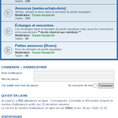
Sujets :
248
Annonces (ventes-achats-dons)
Ventes, achats et dons dans le domaine du jardin aquatique
Modérateur :
Equipe Aquajardin
Sujets :
224
Échanges et rencontres
Les échanges dans le domaine du jardin aquatique mais aussi les rencontres
entre passionnés
** Accès réservé aux membres **
Modérateur :
Equipe Aquajardin
Sujets :
60
Petites annonces (Divers)
Hors du domaine du jardin aquatique
Modérateur :
Equipe Aquajardin
Sujets :
80
CONNEXION
•
S’ENREGISTRER
Nom d’utilisateur :
Mot de passe :
J’ai oublié mon mot de passe
Se souvenir de moi
QUI EST EN LIGNE
Au total il y a
453
utilisateurs en ligne : 3 enregistrés, 0 invisible et 450 invités (d’après le
nombre d’utilisateurs actifs ces 15 dernières minutes)
Le record du nombre d’utilisateurs en ligne est de
19862
, le lun. 06 avr. 2026, 12:33
STATISTIQUES