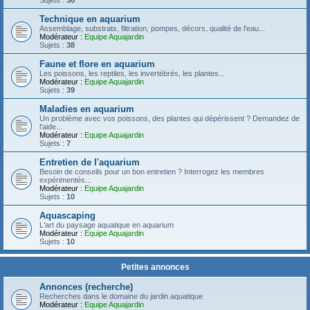
Sujets :
36
Technique en aquarium
Assemblage, substrats, filtration, pompes, décors, qualité de l'eau...
Modérateur :
Equipe Aquajardin
Sujets :
38
Faune et flore en aquarium
Les poissons, les reptiles, les invertébrés, les plantes...
Modérateur :
Equipe Aquajardin
Sujets :
39
Maladies en aquarium
Un problème avec vos poissons, des plantes qui dépérissent ? Demandez de
l'aide...
Modérateur :
Equipe Aquajardin
Sujets :
7
Entretien de l'aquarium
Besoin de conseils pour un bon entretien ? Interrogez les membres
expérimentés...
Modérateur :
Equipe Aquajardin
Sujets :
10
Aquascaping
L'art du paysage aquatique en aquarium
Modérateur :
Equipe Aquajardin
Sujets :
10
Petites annonces
Annonces (recherche)
Recherches dans le domaine du jardin aquatique
Modérateur :
Equipe Aquajardin