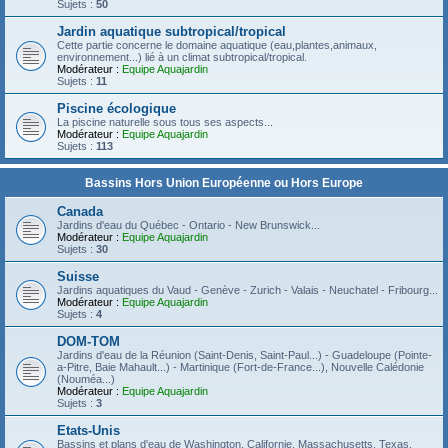
Sujets :
50
Jardin aquatique subtropical/tropical
Cette partie concerne le domaine aquatique (eau,plantes,animaux,
environnement...) lié à un climat subtropical/tropical.
Modérateur :
Equipe Aquajardin
Sujets :
11
Piscine écologique
La piscine naturelle sous tous ses aspects...
Modérateur :
Equipe Aquajardin
Sujets :
113
Bassins Hors Union Européenne ou Hors Europe
Canada
Jardins d'eau du Québec - Ontario - New Brunswick...
Modérateur :
Equipe Aquajardin
Sujets :
30
Suisse
Jardins aquatiques du Vaud - Genève - Zurich - Valais - Neuchatel - Fribourg...
Modérateur :
Equipe Aquajardin
Sujets :
4
DOM-TOM
Jardins d'eau de la Réunion (Saint-Denis, Saint-Paul...) - Guadeloupe (Pointe-
a-Pitre, Baie Mahault...) - Martinique (Fort-de-France...), Nouvelle Calédonie
(Nouméa...)
Modérateur :
Equipe Aquajardin
Sujets :
3
Etats-Unis
Bassins et plans d'eau de Washington, Californie, Massachusetts, Texas,