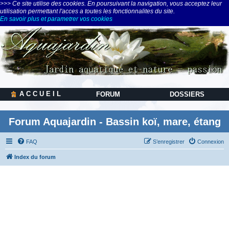
>>> Ce site utilise des cookies. En poursuivant la navigation, vous acceptez leur
utilisation permettant l'acces a toutes les fonctionnalites du site.
En savoir plus et parametrer vos cookies
A C C U E I L
FORUM
DOSSIERS
Forum Aquajardin - Bassin koï, mare, étang
FAQ
S’enregistrer
Connexion
Index du forum