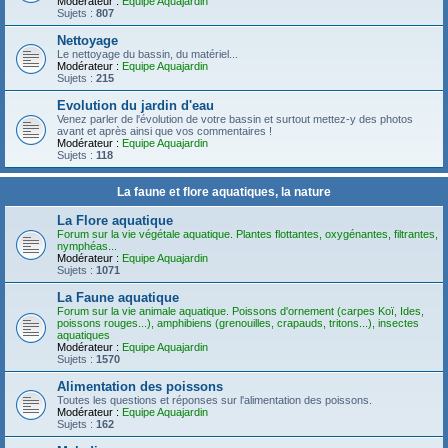
Modérateur :
Equipe Aquajardin
Sujets :
807
Nettoyage
Le nettoyage du bassin, du matériel...
Modérateur :
Equipe Aquajardin
Sujets :
215
Evolution du jardin d'eau
Venez parler de l'évolution de votre bassin et surtout mettez-y des photos
avant et après ainsi que vos commentaires !
Modérateur :
Equipe Aquajardin
Sujets :
118
La faune et flore aquatiques, la nature
La Flore aquatique
Forum sur la vie végétale aquatique. Plantes flottantes, oxygénantes, filtrantes,
nymphéas...
Modérateur :
Equipe Aquajardin
Sujets :
1071
La Faune aquatique
Forum sur la vie animale aquatique. Poissons d'ornement (carpes Koï, Ides,
poissons rouges...), amphibiens (grenouilles, crapauds, tritons...), insectes
aquatiques
Modérateur :
Equipe Aquajardin
Sujets :
1570
Alimentation des poissons
Toutes les questions et réponses sur l'alimentation des poissons.
Modérateur :
Equipe Aquajardin
Sujets :
162