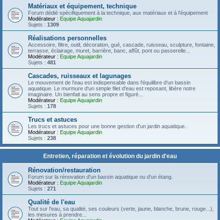
Matériaux et équipement, technique
Forum dédié spécifiquement à la technique, aux matériaux et à l'équipement
Modérateur :
Equipe Aquajardin
Sujets :
1309
Réalisations personnelles
Accessoire, filtre, outil, décoration, gué, cascade, ruisseau, sculpture, fontaine,
terrasse, éclairage, muret, barrière, banc, affût, pont ou passerelle...
Modérateur :
Equipe Aquajardin
Sujets :
481
Cascades, ruisseaux et lagunages
Le mouvement de l'eau est indispensable dans l'équilibre d'un bassin
aquatique. Le murmure d'un simple filet d'eau est reposant, libère notre
imaginaire. Un bienfait au sens propre et figuré...
Modérateur :
Equipe Aquajardin
Sujets :
178
Trucs et astuces
Les trucs et astuces pour une bonne gestion d'un jardin aquatique.
Modérateur :
Equipe Aquajardin
Sujets :
238
Entretien, réparation et évolution du jardin d'eau
Rénovation/restauration
Forum sur la rénovation d'un bassin aquatique ou d'un étang.
Modérateur :
Equipe Aquajardin
Sujets :
271
Qualité de l'eau
Tout sur l'eau, sa qualité, ses couleurs (verte, jaune, blanche, brune, rouge...),
les mesures à prendre...