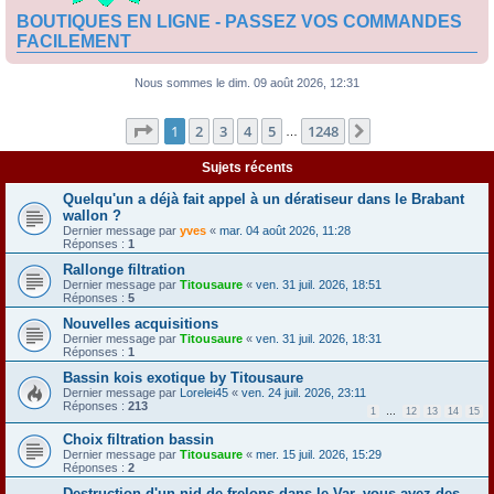
BOUTIQUES EN LIGNE - PASSEZ VOS COMMANDES
FACILEMENT
Nous sommes le dim. 09 août 2026, 12:31
Page
1
sur
1248
1
2
3
4
5
1248
Suivante
…
Sujets récents
Quelqu'un a déjà fait appel à un dératiseur dans le Brabant
wallon ?
Dernier message par
yves
«
mar. 04 août 2026, 11:28
Réponses :
1
Rallonge filtration
Dernier message par
Titousaure
«
ven. 31 juil. 2026, 18:51
Réponses :
5
Nouvelles acquisitions
Dernier message par
Titousaure
«
ven. 31 juil. 2026, 18:31
Réponses :
1
Bassin kois exotique by Titousaure
Dernier message par
Lorelei45
«
ven. 24 juil. 2026, 23:11
Réponses :
213
1
…
12
13
14
15
Choix filtration bassin
Dernier message par
Titousaure
«
mer. 15 juil. 2026, 15:29
Réponses :
2
Destruction d'un nid de frelons dans le Var, vous avez des