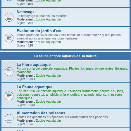
Modérateur :
Equipe Aquajardin
Sujets :
807
Nettoyage
Le nettoyage du bassin, du matériel...
Modérateur :
Equipe Aquajardin
Sujets :
215
Evolution du jardin d'eau
Venez parler de l'évolution de votre bassin et surtout mettez-y des photos
avant et après ainsi que vos commentaires !
Modérateur :
Equipe Aquajardin
Sujets :
118
La faune et flore aquatiques, la nature
La Flore aquatique
Forum sur la vie végétale aquatique. Plantes flottantes, oxygénantes, filtrantes,
nymphéas...
Modérateur :
Equipe Aquajardin
Sujets :
1071
La Faune aquatique
Forum sur la vie animale aquatique. Poissons d'ornement (carpes Koï, Ides,
poissons rouges...), amphibiens (grenouilles, crapauds, tritons...), insectes
aquatiques
Modérateur :
Equipe Aquajardin
Sujets :
1570
Alimentation des poissons
Toutes les questions et réponses sur l'alimentation des poissons.
Modérateur :
Equipe Aquajardin
Sujets :
162