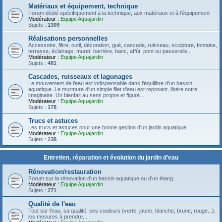
Matériaux et équipement, technique
Forum dédié spécifiquement à la technique, aux matériaux et à l'équipement
Modérateur :
Equipe Aquajardin
Sujets :
1309
Réalisations personnelles
Accessoire, filtre, outil, décoration, gué, cascade, ruisseau, sculpture, fontaine,
terrasse, éclairage, muret, barrière, banc, affût, pont ou passerelle...
Modérateur :
Equipe Aquajardin
Sujets :
481
Cascades, ruisseaux et lagunages
Le mouvement de l'eau est indispensable dans l'équilibre d'un bassin
aquatique. Le murmure d'un simple filet d'eau est reposant, libère notre
imaginaire. Un bienfait au sens propre et figuré...
Modérateur :
Equipe Aquajardin
Sujets :
178
Trucs et astuces
Les trucs et astuces pour une bonne gestion d'un jardin aquatique.
Modérateur :
Equipe Aquajardin
Sujets :
238
Entretien, réparation et évolution du jardin d'eau
Rénovation/restauration
Forum sur la rénovation d'un bassin aquatique ou d'un étang.
Modérateur :
Equipe Aquajardin
Sujets :
271
Qualité de l'eau
Tout sur l'eau, sa qualité, ses couleurs (verte, jaune, blanche, brune, rouge...),
les mesures à prendre...