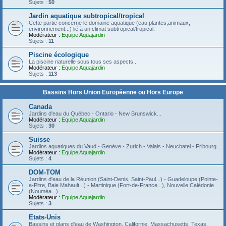
Sujets :
50
Jardin aquatique subtropical/tropical
Cette partie concerne le domaine aquatique (eau,plantes,animaux,
environnement...) lié à un climat subtropical/tropical.
Modérateur :
Equipe Aquajardin
Sujets :
11
Piscine écologique
La piscine naturelle sous tous ses aspects...
Modérateur :
Equipe Aquajardin
Sujets :
113
Bassins Hors Union Européenne ou Hors Europe
Canada
Jardins d'eau du Québec - Ontario - New Brunswick...
Modérateur :
Equipe Aquajardin
Sujets :
30
Suisse
Jardins aquatiques du Vaud - Genève - Zurich - Valais - Neuchatel - Fribourg...
Modérateur :
Equipe Aquajardin
Sujets :
4
DOM-TOM
Jardins d'eau de la Réunion (Saint-Denis, Saint-Paul...) - Guadeloupe (Pointe-
a-Pitre, Baie Mahault...) - Martinique (Fort-de-France...), Nouvelle Calédonie
(Nouméa...)
Modérateur :
Equipe Aquajardin
Sujets :
3
Etats-Unis
Bassins et plans d'eau de Washington, Californie, Massachusetts, Texas,