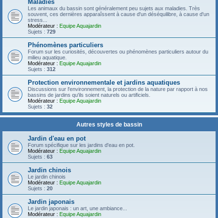
Maladies
Les animaux du bassin sont généralement peu sujets aux maladies. Très
souvent, ces dernières apparaîssent à cause d'un déséquilibre, à cause d'un
stress...
Modérateur :
Equipe Aquajardin
Sujets :
729
Phénomènes particuliers
Forum sur les curiosités, découvertes ou phénomènes particuliers autour du
milieu aquatique.
Modérateur :
Equipe Aquajardin
Sujets :
312
Protection environnementale et jardins aquatiques
Discussions sur l'environnement, la protection de la nature par rapport à nos
bassins de jardins qu'ils soient naturels ou artificiels.
Modérateur :
Equipe Aquajardin
Sujets :
32
Autres styles de bassin
Jardin d'eau en pot
Forum spécifique sur les jardins d'eau en pot.
Modérateur :
Equipe Aquajardin
Sujets :
63
Jardin chinois
Le jardin chinois
Modérateur :
Equipe Aquajardin
Sujets :
20
Jardin japonais
Le jardin japonais : un art, une ambiance...
Modérateur :
Equipe Aquajardin