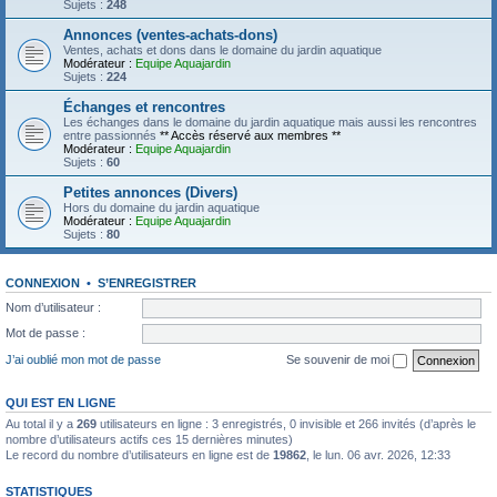
Sujets :
248
Annonces (ventes-achats-dons)
Ventes, achats et dons dans le domaine du jardin aquatique
Modérateur :
Equipe Aquajardin
Sujets :
224
Échanges et rencontres
Les échanges dans le domaine du jardin aquatique mais aussi les rencontres
entre passionnés
** Accès réservé aux membres **
Modérateur :
Equipe Aquajardin
Sujets :
60
Petites annonces (Divers)
Hors du domaine du jardin aquatique
Modérateur :
Equipe Aquajardin
Sujets :
80
CONNEXION
•
S’ENREGISTRER
Nom d’utilisateur :
Mot de passe :
J’ai oublié mon mot de passe
Se souvenir de moi
QUI EST EN LIGNE
Au total il y a
269
utilisateurs en ligne : 3 enregistrés, 0 invisible et 266 invités (d’après le
nombre d’utilisateurs actifs ces 15 dernières minutes)
Le record du nombre d’utilisateurs en ligne est de
19862
, le lun. 06 avr. 2026, 12:33
STATISTIQUES