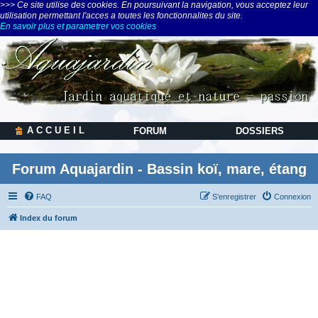
>>> Ce site utilise des cookies. En poursuivant la navigation, vous acceptez leur
utilisation permettant l'acces a toutes les fonctionnalites du site.
En savoir plus et parametrer vos cookies
A C C U E I L
FORUM
DOSSIERS
Forum Aquajardin - Bassin koï, mare, étang
FAQ
S’enregistrer
Connexion
Index du forum