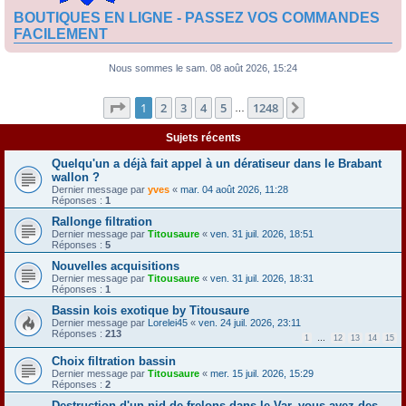
BOUTIQUES EN LIGNE - PASSEZ VOS COMMANDES
FACILEMENT
Nous sommes le sam. 08 août 2026, 15:24
Page
1
sur
1248
1
2
3
4
5
1248
Suivante
…
Sujets récents
Quelqu'un a déjà fait appel à un dératiseur dans le Brabant
wallon ?
Dernier message par
yves
«
mar. 04 août 2026, 11:28
Réponses :
1
Rallonge filtration
Dernier message par
Titousaure
«
ven. 31 juil. 2026, 18:51
Réponses :
5
Nouvelles acquisitions
Dernier message par
Titousaure
«
ven. 31 juil. 2026, 18:31
Réponses :
1
Bassin kois exotique by Titousaure
Dernier message par
Lorelei45
«
ven. 24 juil. 2026, 23:11
Réponses :
213
1
…
12
13
14
15
Choix filtration bassin
Dernier message par
Titousaure
«
mer. 15 juil. 2026, 15:29
Réponses :
2
Destruction d'un nid de frelons dans le Var, vous avez des