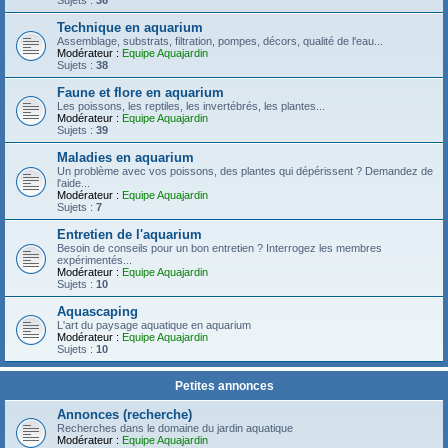
Sujets :
36
Technique en aquarium
Assemblage, substrats, filtration, pompes, décors, qualité de l'eau...
Modérateur :
Equipe Aquajardin
Sujets :
38
Faune et flore en aquarium
Les poissons, les reptiles, les invertébrés, les plantes...
Modérateur :
Equipe Aquajardin
Sujets :
39
Maladies en aquarium
Un problème avec vos poissons, des plantes qui dépérissent ? Demandez de
l'aide...
Modérateur :
Equipe Aquajardin
Sujets :
7
Entretien de l'aquarium
Besoin de conseils pour un bon entretien ? Interrogez les membres
expérimentés...
Modérateur :
Equipe Aquajardin
Sujets :
10
Aquascaping
L'art du paysage aquatique en aquarium
Modérateur :
Equipe Aquajardin
Sujets :
10
Petites annonces
Annonces (recherche)
Recherches dans le domaine du jardin aquatique
Modérateur :
Equipe Aquajardin