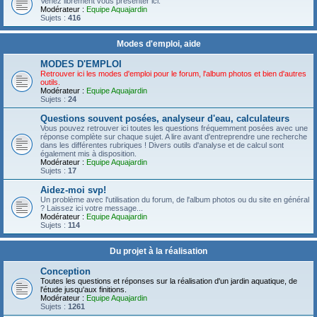
Venez librement vous présenter ici.
Modérateur :
Equipe Aquajardin
Sujets :
416
Modes d'emploi, aide
MODES D'EMPLOI
Retrouver ici les modes d'emploi pour le forum, l'album photos et bien d'autres
outils.
Modérateur :
Equipe Aquajardin
Sujets :
24
Questions souvent posées, analyseur d'eau, calculateurs
Vous pouvez retrouver ici toutes les questions fréquemment posées avec une
réponse complète sur chaque sujet. A lire avant d'entreprendre une recherche
dans les différentes rubriques ! Divers outils d'analyse et de calcul sont
également mis à disposition.
Modérateur :
Equipe Aquajardin
Sujets :
17
Aidez-moi svp!
Un problème avec l'utilisation du forum, de l'album photos ou du site en général
? Laissez ici votre message...
Modérateur :
Equipe Aquajardin
Sujets :
114
Du projet à la réalisation
Conception
Toutes les questions et réponses sur la réalisation d'un jardin aquatique, de
l'étude jusqu'aux finitions.
Modérateur :
Equipe Aquajardin
Sujets :
1261