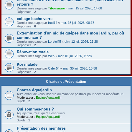
retours ?
Dernier message par
Titousaure
«
mer. 15 juil. 2026, 14:08
Réponses :
2
collage bache verre
Dernier message par
fred14
«
mer. 15 juil. 2026, 08:17
Réponses :
6
Extermination d'un nid de guêpes dans mon jardin, par où
commencer ?
Dernier message par
Lorelei45
«
dim. 12 juil. 2026, 21:28
Réponses :
2
Rénovation totale
Dernier message par
Wen
«
mer. 01 juil. 2026, 19:28
Koi malade
Dernier message par
Cafer54
«
mar. 30 juin 2026, 15:58
Réponses :
2
Chartes et Présentation
Chartes Aquajardin
A lire avant de vous inscrire ou avant de postuler pour devenir modérateur !
Modérateur :
Equipe Aquajardin
Sujets :
2
Qui sommes-nous ?
Aquajardin, c'est qui ? c'est quoi ?
Modérateur :
Equipe Aquajardin
Sujets :
1
Présentation des membres