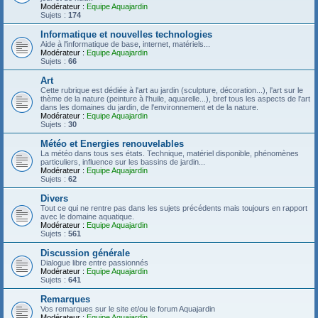
Modérateur :
Equipe Aquajardin
Sujets :
174
Informatique et nouvelles technologies
Aide à l'informatique de base, internet, matériels...
Modérateur :
Equipe Aquajardin
Sujets :
66
Art
Cette rubrique est dédiée à l'art au jardin (sculpture, décoration...), l'art sur le
thème de la nature (peinture à l'huile, aquarelle...), bref tous les aspects de l'art
dans les domaines du jardin, de l'environnement et de la nature.
Modérateur :
Equipe Aquajardin
Sujets :
30
Météo et Energies renouvelables
La météo dans tous ses états. Technique, matériel disponible, phénomènes
particuliers, influence sur les bassins de jardin...
Modérateur :
Equipe Aquajardin
Sujets :
62
Divers
Tout ce qui ne rentre pas dans les sujets précédents mais toujours en rapport
avec le domaine aquatique.
Modérateur :
Equipe Aquajardin
Sujets :
561
Discussion générale
Dialogue libre entre passionnés
Modérateur :
Equipe Aquajardin
Sujets :
641
Remarques
Vos remarques sur le site et/ou le forum Aquajardin
Modérateur :
Equipe Aquajardin