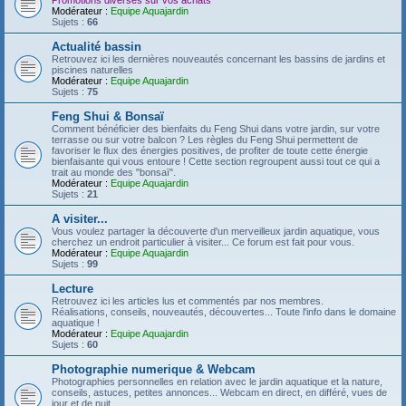
Promotions diverses sur vos achats
Modérateur :
Equipe Aquajardin
Sujets :
66
Actualité bassin
Retrouvez ici les dernières nouveautés concernant les bassins de jardins et
piscines naturelles
Modérateur :
Equipe Aquajardin
Sujets :
75
Feng Shui & Bonsaï
Comment bénéficier des bienfaits du Feng Shui dans votre jardin, sur votre
terrasse ou sur votre balcon ? Les règles du Feng Shui permettent de
favoriser le flux des énergies positives, de profiter de toute cette énergie
bienfaisante qui vous entoure ! Cette section regroupent aussi tout ce qui a
trait au monde des "bonsaï".
Modérateur :
Equipe Aquajardin
Sujets :
21
A visiter...
Vous voulez partager la découverte d'un merveilleux jardin aquatique, vous
cherchez un endroit particulier à visiter... Ce forum est fait pour vous.
Modérateur :
Equipe Aquajardin
Sujets :
99
Lecture
Retrouvez ici les articles lus et commentés par nos membres.
Réalisations, conseils, nouveautés, découvertes... Toute l'info dans le domaine
aquatique !
Modérateur :
Equipe Aquajardin
Sujets :
60
Photographie numerique & Webcam
Photographies personnelles en relation avec le jardin aquatique et la nature,
conseils, astuces, petites annonces... Webcam en direct, en différé, vues de
jour et de nuit...