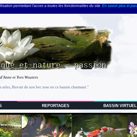
lisation permettant l'acces a toutes les fonctionnalites du site.
En savoir plus et pa
 d'Anne et Yves Wouters
s ailes, Buvait de son bec rose en ce bassin charmant."
S
REPORTAGES
BASSIN VIRTUEL