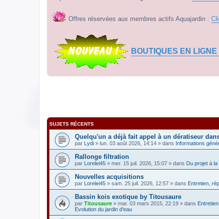
Offres réservées aux membres actifs Aquajardin :
Cl
BOUTIQUES EN LIGNE
SUJETS RÉCENTS
Quelqu'un a déjà fait appel à un dératiseur dan
par
Lydi
» lun. 03 août 2026, 14:14 » dans
Informations géné
Rallonge filtration
par
Lorelei45
» mer. 15 juil. 2026, 15:07 » dans
Du projet à la 
Nouvelles acquisitions
par
Lorelei45
» sam. 25 juil. 2026, 12:57 » dans
Entretien, ré
Bassin kois exotique by Titousaure
par
Titousaure
» mar. 03 mars 2015, 22:19 » dans
Entretien
Evolution du jardin d'eau