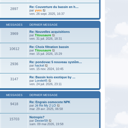
r
a
r
m
n
g
l
e
Re: Couverture du bassin en h…
i
e
2897
e
s
V
par
yves
e
d
s
o
ven. 26 sept. 2025, 16:37
r
e
a
i
m
r
g
r
e
n
e
l
s
MESSAGES
DERNIER MESSAGE
i
e
s
e
d
a
Re: Nouvelles acquisitions
r
3969
e
g
V
par
Titousaure
m
r
e
o
ven. 31 juil. 2026, 18:31
e
n
i
s
i
r
s
Re: Choix filtration bassin
e
10612
l
a
V
par
Titousaure
r
e
g
o
mer. 15 juil. 2026, 15:29
m
d
e
i
e
e
r
s
Re: pondovac 5 nouveau systèm…
r
2936
l
s
V
par
hackel
n
e
a
o
ven. 15 nov. 2024, 10:45
i
d
g
i
e
e
e
r
r
Re: Bassin kois exotique by …
r
3147
l
m
V
par
Lorelei45
n
e
e
o
ven. 24 juil. 2026, 23:11
i
d
s
i
e
e
s
r
r
r
a
l
m
MESSAGES
DERNIER MESSAGE
n
g
e
e
i
e
d
s
Re: Engrais osmocote NPK
e
9418
e
s
V
par
Jé Re My 2 LO
r
r
a
o
mar. 29 avr. 2025, 06:58
m
n
g
i
e
i
e
r
s
Notropis?
e
15703
l
s
V
par
Dexter59
r
e
a
o
sam. 09 mai 2026, 19:58
m
d
g
i