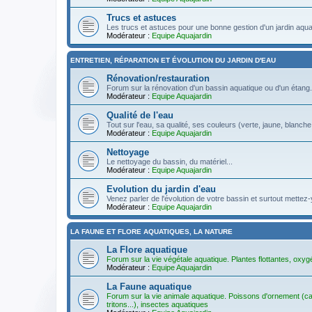
Trucs et astuces
Les trucs et astuces pour une bonne gestion d'un jardin aqua
Modérateur :
Equipe Aquajardin
ENTRETIEN, RÉPARATION ET ÉVOLUTION DU JARDIN D'EAU
Rénovation/restauration
Forum sur la rénovation d'un bassin aquatique ou d'un étang.
Modérateur :
Equipe Aquajardin
Qualité de l'eau
Tout sur l'eau, sa qualité, ses couleurs (verte, jaune, blanche
Modérateur :
Equipe Aquajardin
Nettoyage
Le nettoyage du bassin, du matériel...
Modérateur :
Equipe Aquajardin
Evolution du jardin d'eau
Venez parler de l'évolution de votre bassin et surtout mette
Modérateur :
Equipe Aquajardin
LA FAUNE ET FLORE AQUATIQUES, LA NATURE
La Flore aquatique
Forum sur la vie végétale aquatique. Plantes flottantes, oxyg
Modérateur :
Equipe Aquajardin
La Faune aquatique
Forum sur la vie animale aquatique. Poissons d'ornement (car
tritons...), insectes aquatiques