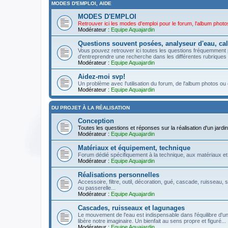
MODES D'EMPLOI, AIDE
MODES D'EMPLOI
Retrouver ici les modes d'emploi pour le forum, l'album photos 
Modérateur :
Equipe Aquajardin
Questions souvent posées, analyseur d'eau, cal
Vous pouvez retrouver ici toutes les questions fréquemment 
d'entreprendre une recherche dans les différentes rubriques !
Modérateur :
Equipe Aquajardin
Aidez-moi svp!
Un problème avec l'utilisation du forum, de l'album photos ou 
Modérateur :
Equipe Aquajardin
DU PROJET À LA RÉALISATION
Conception
Toutes les questions et réponses sur la réalisation d'un jardin 
Modérateur :
Equipe Aquajardin
Matériaux et équipement, technique
Forum dédié spécifiquement à la technique, aux matériaux et
Modérateur :
Equipe Aquajardin
Réalisations personnelles
Accessoire, filtre, outil, décoration, gué, cascade, ruisseau, s
ou passerelle...
Modérateur :
Equipe Aquajardin
Cascades, ruisseaux et lagunages
Le mouvement de l'eau est indispensable dans l'équilibre d'un
libère notre imaginaire. Un bienfait au sens propre et figuré...
Modérateur :
Equipe Aquajardin