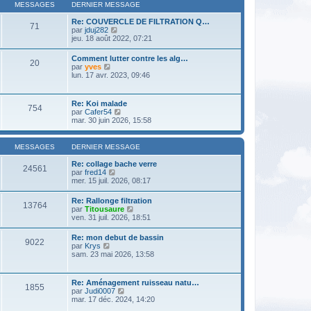
l
m
MESSAGES
DERNIER MESSAGE
n
e
e
i
d
s
Re: COUVERCLE DE FILTRATION Q…
e
71
e
s
V
par
jduj282
r
r
a
o
jeu. 18 août 2022, 07:21
m
n
g
i
e
i
e
r
s
Comment lutter contre les alg…
e
20
l
s
V
par
yves
r
e
a
o
lun. 17 avr. 2023, 09:46
m
d
g
i
e
e
e
r
s
r
l
s
Re: Koi malade
n
754
e
a
V
par
Cafer54
i
d
g
o
mar. 30 juin 2026, 15:58
e
e
e
i
r
r
r
m
n
l
e
MESSAGES
DERNIER MESSAGE
i
e
s
e
d
s
Re: collage bache verre
r
24561
e
a
V
par
fred14
m
r
g
o
mer. 15 juil. 2026, 08:17
e
n
e
i
s
i
r
s
Re: Rallonge filtration
e
13764
l
a
V
par
Titousaure
r
e
g
o
ven. 31 juil. 2026, 18:51
m
d
e
i
e
e
r
s
Re: mon debut de bassin
r
9022
l
s
V
par
Krys
n
e
a
o
sam. 23 mai 2026, 13:58
i
d
g
i
e
e
e
r
r
r
l
m
Re: Aménagement ruisseau natu…
n
1855
e
e
V
par
Judi0007
i
d
s
o
mar. 17 déc. 2024, 14:20
e
e
s
i
r