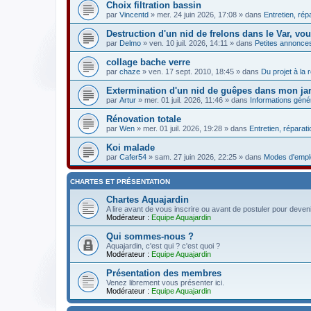
Choix filtration bassin
par
Vincentd
» mer. 24 juin 2026, 17:08 » dans
Entretien, rép
Destruction d'un nid de frelons dans le Var, vo
par
Delmo
» ven. 10 juil. 2026, 14:11 » dans
Petites annonce
collage bache verre
par
chaze
» ven. 17 sept. 2010, 18:45 » dans
Du projet à la r
Extermination d'un nid de guêpes dans mon ja
par
Artur
» mer. 01 juil. 2026, 11:46 » dans
Informations géné
Rénovation totale
par
Wen
» mer. 01 juil. 2026, 19:28 » dans
Entretien, réparati
Koi malade
par
Cafer54
» sam. 27 juin 2026, 22:25 » dans
Modes d'emplo
CHARTES ET PRÉSENTATION
Chartes Aquajardin
A lire avant de vous inscrire ou avant de postuler pour deven
Modérateur :
Equipe Aquajardin
Qui sommes-nous ?
Aquajardin, c'est qui ? c'est quoi ?
Modérateur :
Equipe Aquajardin
Présentation des membres
Venez librement vous présenter ici.
Modérateur :
Equipe Aquajardin