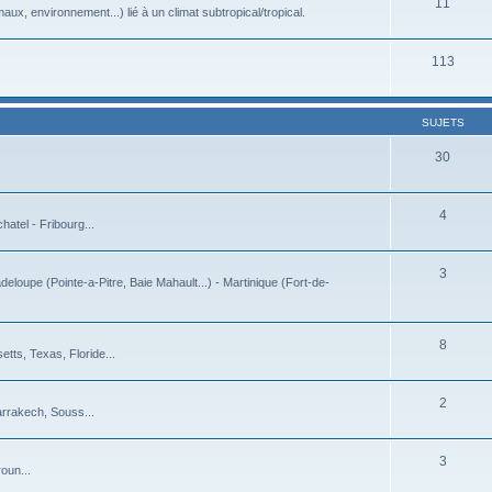
11
ux, environnement...) lié à un climat subtropical/tropical.
113
SUJETS
30
4
atel - Fribourg...
3
deloupe (Pointe-a-Pitre, Baie Mahault...) - Martinique (Fort-de-
8
tts, Texas, Floride...
2
arrakech, Souss...
3
oun...