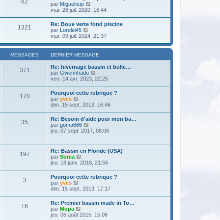
82
l
m
V
par
Migueloup
n
e
e
o
mar. 28 juil. 2020, 16:44
i
d
s
i
e
e
s
r
r
Re: Boue verte fond piscine
r
a
1321
l
m
V
par
Lorelei45
n
g
e
e
o
mar. 09 juil. 2024, 21:37
i
e
d
s
i
e
e
s
r
r
r
a
l
m
MESSAGES
DERNIER MESSAGE
n
g
e
e
i
e
d
s
Re: hivernage bassin et bulle…
e
371
e
s
V
par
Gwennhadu
r
r
a
o
ven. 14 avr. 2023, 22:25
m
n
g
i
e
i
e
r
s
Pourquoi cette rubrique ?
e
170
l
s
V
par
yves
r
e
a
o
dim. 15 sept. 2013, 16:46
m
d
g
i
e
e
e
r
s
Re: Besoin d'aide pour mon ba…
r
35
l
s
V
par
goma666
n
e
a
o
jeu. 07 sept. 2017, 08:06
i
d
g
i
e
e
e
r
r
r
l
m
Re: Bassin en Floride (USA)
n
197
e
e
V
par
Sonia
i
d
s
o
jeu. 18 janv. 2018, 21:56
e
e
s
i
r
r
a
r
m
Pourquoi cette rubrique ?
n
g
3
l
e
V
par
yves
i
e
e
s
o
dim. 15 sept. 2013, 17:17
e
d
s
i
r
e
a
r
m
Re: Premier bassin made in To…
r
g
16
l
e
V
par
Mopa
n
e
e
s
o
jeu. 06 août 2015, 15:06
i
d
s
i