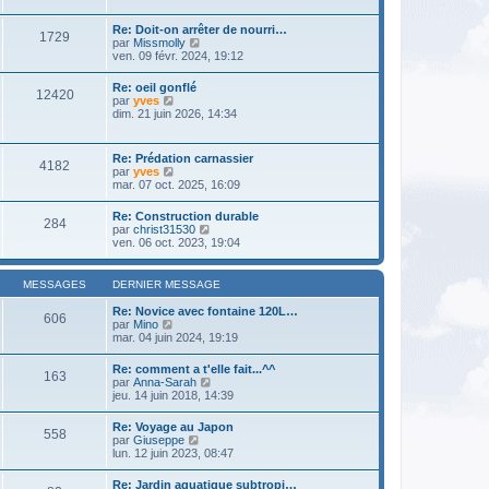
e
e
e
r
s
r
l
s
Re: Doit-on arrêter de nourri…
n
1729
e
a
V
par
Missmolly
i
d
g
o
ven. 09 févr. 2024, 19:12
e
e
e
i
r
r
r
m
Re: oeil gonflé
n
12420
l
e
V
par
yves
i
e
s
o
dim. 21 juin 2026, 14:34
e
d
s
i
r
e
a
r
m
r
g
l
e
Re: Prédation carnassier
n
e
4182
e
s
V
par
yves
i
d
s
o
mar. 07 oct. 2025, 16:09
e
e
a
i
r
r
g
r
m
Re: Construction durable
n
e
284
l
e
V
par
christ31530
i
e
s
o
ven. 06 oct. 2023, 19:04
e
d
s
i
r
e
a
r
m
r
g
l
e
MESSAGES
DERNIER MESSAGE
n
e
e
s
i
d
s
Re: Novice avec fontaine 120L…
e
606
e
a
V
par
Mino
r
r
g
o
mar. 04 juin 2024, 19:19
m
n
e
i
e
i
r
s
Re: comment a t'elle fait...^^
e
163
l
s
V
par
Anna-Sarah
r
e
a
o
jeu. 14 juin 2018, 14:39
m
d
g
i
e
e
e
r
s
Re: Voyage au Japon
r
558
l
s
V
par
Giuseppe
n
e
a
o
lun. 12 juin 2023, 08:47
i
d
g
i
e
e
e
r
r
Re: Jardin aquatique subtropi…
r