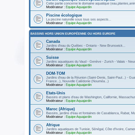
Cette partie concerne le domaine aquatique (eau,plantes,anima
Modérateur :
Equipe Aquajardin
Piscine écologique
La piscine naturelle sous tous ses aspects...
Modérateur :
Equipe Aquajardin
BASSINS HORS UNION EUROPÉENNE OU HORS EUROPE
Canada
Jardins d'eau du Québec - Ontario - New Brunswick...
Modérateur :
Equipe Aquajardin
Suisse
Jardins aquatiques du Vaud - Genève - Zurich - Valais - Neuch
Modérateur :
Equipe Aquajardin
DOM-TOM
Jardins d'eau de la Réunion (Saint-Denis, Saint-Paul...) - Gua
France...), Nouvelle Calédonie (Nouméa...)
Modérateur :
Equipe Aquajardin
Etats-Unis
Bassins et plans d'eau de Washington, Californie, Massachuse
Modérateur :
Equipe Aquajardin
Maroc (Afrique)
Bassins, jardins d'eau et fontaines de Casablanca, Rabat, M
Modérateur :
Equipe Aquajardin
Afrique
Jardins aquatiques de Tunisie, Sénégal, Côte d'Ivoire, Camer
Modérateur :
Equipe Aquajardin