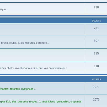
238
tique.
SUJETS
271
807
, brune, rouge...), les mesures à prendre...
215
118
z-y des photos avant et après ainsi que vos commentaires !
SUJETS
1071
énantes, filtrantes, nymphéas...
1570
pes Koï, Ides, poissons rouges...), amphibiens (grenouilles, crapauds,