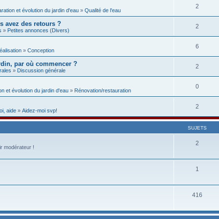
2
aration et évolution du jardin d'eau
»
Qualité de l'eau
us avez des retours ?
2
s
»
Petites annonces (Divers)
6
éalisation
»
Conception
rdin, par où commencer ?
2
rales
»
Discussion générale
0
on et évolution du jardin d'eau
»
Rénovation/restauration
2
i, aide
»
Aidez-moi svp!
SUJETS
2
ir modérateur !
1
416