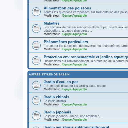
Modérateur :
Equipe Aquajardin
Alimentation des poissons
Toutes les questions et réponses sur l'alimentation des pois
Modérateur :
Equipe Aquajardin
Maladies
Les animaux du bassin sont généralement peu sujets aux ma
déséquilibre, à cause d'un stress...
Modérateur :
Equipe Aquajardin
Phénomènes particuliers
Forum sur les curiosités, découvertes ou phénomènes particu
Modérateur :
Equipe Aquajardin
Protection environnementale et jardins aquatiq
Discussions sur l'environnement, la protection de la nature par
Modérateur :
Equipe Aquajardin
AUTRES STYLES DE BASSIN
Jardin d'eau en pot
Forum spécifique sur les jardins d'eau en pot.
Modérateur :
Equipe Aquajardin
Jardin chinois
Le jardin chinois
Modérateur :
Equipe Aquajardin
Jardin japonais
Le jardin japonais : un art, une ambiance...
Modérateur :
Equipe Aquajardin
Jardin aquatique subtropical/tropical