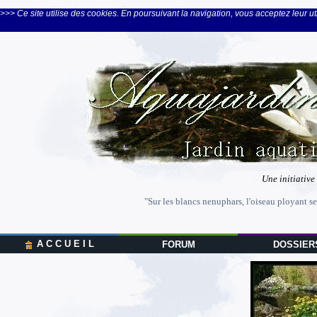
>>> Ce site utilise des cookies. En poursuivant la navigation, vous acceptez leur uti
Une initiative
"Sur les blancs nenuphars, l'oiseau ployant se
A C C U E I L
FORUM
DOSSIER