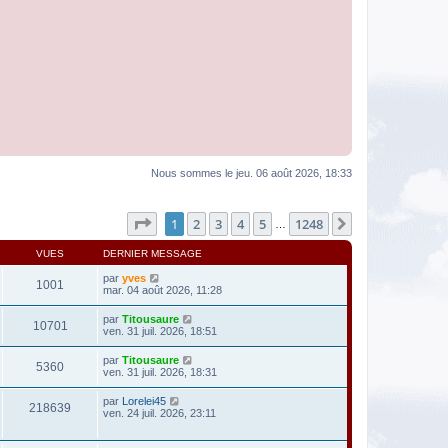
Nous sommes le jeu. 06 août 2026, 18:33
Page
1
sur
1248
1
2
3
4
5
1248
Suivante
…
VUES
DERNIER MESSAGE
par
yves
1001
mar. 04 août 2026, 11:28
par
Titousaure
10701
ven. 31 juil. 2026, 18:51
par
Titousaure
5360
ven. 31 juil. 2026, 18:31
par
Lorelei45
218639
ven. 24 juil. 2026, 23:11