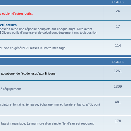
SUJETS
24
et bien d'autres outils.
culateurs
17
posées avec une réponse complète sur chaque sujet. A lire avant
 Divers outils d'analyse et de calcul sont également mis à disposition.
114
du site en général ? Laissez ici votre message...
SUJETS
1261
aquatique, de l'étude jusqu'aux finitions.
1309
 à l'équipement
481
culpture, fontaine, terrasse, éclairage, muret, barrière, banc, affût, pont
178
 bassin aquatique. Le murmure d'un simple filet d'eau est reposant,