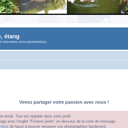
, étang
et rencontres entre passionné(e)s.
Venez partager votre passion avec nous !
 email. Tout est réglable dans votre profil.
e avec l'onglet "Fichiers joints" en dessous de la zone de message.
hotos
de façon à pouvoir retrouver vos photographies facilement.