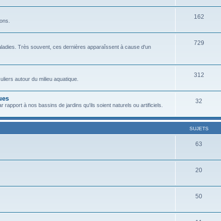
162
sons.
729
ladies. Très souvent, ces dernières apparaîssent à cause d'un
312
liers autour du milieu aquatique.
ues
32
 rapport à nos bassins de jardins qu'ils soient naturels ou artificiels.
SUJETS
63
20
50