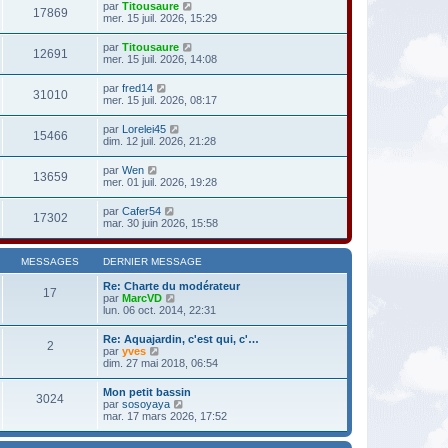
par
Titousaure
17869
mer. 15 juil. 2026, 15:29
par
Titousaure
12691
mer. 15 juil. 2026, 14:08
par
fred14
31010
mer. 15 juil. 2026, 08:17
par
Lorelei45
15466
dim. 12 juil. 2026, 21:28
par
Wen
13659
mer. 01 juil. 2026, 19:28
par
Cafer54
17302
mar. 30 juin 2026, 15:58
MESSAGES
DERNIER MESSAGE
Re: Charte du modérateur
17
V
par
MarcVD
o
lun. 06 oct. 2014, 22:31
i
r
Re: Aquajardin, c'est qui, c'…
2
l
V
par
yves
e
o
dim. 27 mai 2018, 06:54
d
i
e
r
Mon petit bassin
r
3024
l
V
par
sosoyaya
n
e
o
mar. 17 mars 2026, 17:52
i
d
i
e
e
r
r
r