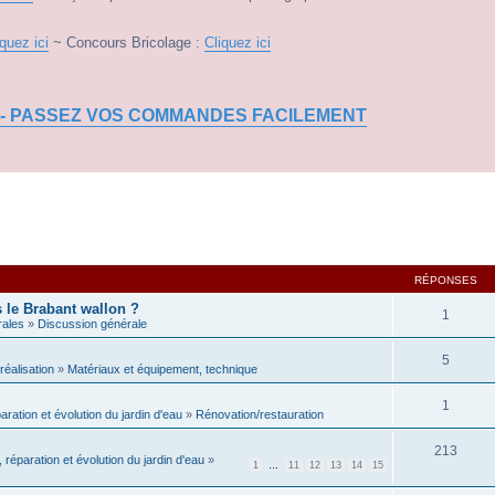
iquez ici
~ Concours Bricolage :
Cliquez ici
 - PASSEZ VOS COMMANDES FACILEMENT
RÉPONSES
s le Brabant wallon ?
1
rales
»
Discussion générale
5
réalisation
»
Matériaux et équipement, technique
1
paration et évolution du jardin d'eau
»
Rénovation/restauration
213
, réparation et évolution du jardin d'eau
»
1
…
11
12
13
14
15