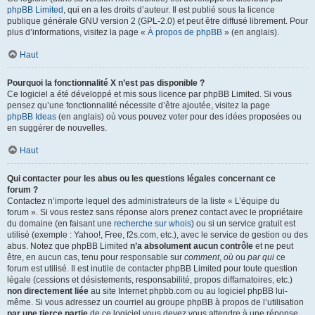
phpBB Limited
, qui en a les droits d’auteur. Il est publié sous la licence
publique générale GNU version 2 (GPL-2.0) et peut être diffusé librement. Pour
plus d’informations, visitez la page «
À propos de phpBB
» (en anglais).
Haut
Pourquoi la fonctionnalité X n’est pas disponible ?
Ce logiciel a été développé et mis sous licence par phpBB Limited. Si vous
pensez qu’une fonctionnalité nécessite d’être ajoutée, visitez la page
phpBB Ideas
(en anglais) où vous pouvez voter pour des idées proposées ou
en suggérer de nouvelles.
Haut
Qui contacter pour les abus ou les questions légales concernant ce
forum ?
Contactez n’importe lequel des administrateurs de la liste « L’équipe du
forum ». Si vous restez sans réponse alors prenez contact avec le propriétaire
du domaine (en faisant une
recherche sur whois
) ou si un service gratuit est
utilisé (exemple : Yahoo!, Free, f2s.com, etc.), avec le service de gestion ou des
abus. Notez que phpBB Limited
n’a absolument aucun contrôle
et ne peut
être, en aucun cas, tenu pour responsable sur
comment
,
où
ou
par qui
ce
forum est utilisé. Il est inutile de contacter phpBB Limited pour toute question
légale (cessions et désistements, responsabilité, propos diffamatoires, etc.)
non directement liée
au site Internet phpbb.com ou au logiciel phpBB lui-
même. Si vous adressez un courriel au groupe phpBB à propos de l’utilisation
par une tierce partie
de ce logiciel vous devez vous attendre à une réponse