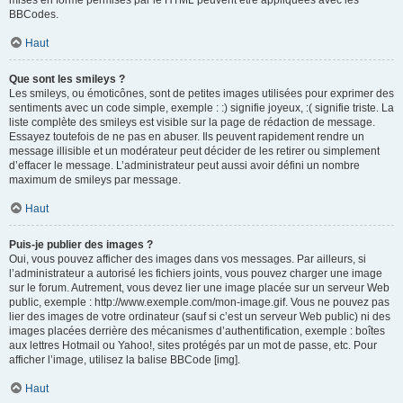
mises en forme permises par le HTML peuvent être appliquées avec les
BBCodes.
Haut
Que sont les smileys ?
Les smileys, ou émoticônes, sont de petites images utilisées pour exprimer des
sentiments avec un code simple, exemple : :) signifie joyeux, :( signifie triste. La
liste complète des smileys est visible sur la page de rédaction de message.
Essayez toutefois de ne pas en abuser. Ils peuvent rapidement rendre un
message illisible et un modérateur peut décider de les retirer ou simplement
d’effacer le message. L’administrateur peut aussi avoir défini un nombre
maximum de smileys par message.
Haut
Puis-je publier des images ?
Oui, vous pouvez afficher des images dans vos messages. Par ailleurs, si
l’administrateur a autorisé les fichiers joints, vous pouvez charger une image
sur le forum. Autrement, vous devez lier une image placée sur un serveur Web
public, exemple : http://www.exemple.com/mon-image.gif. Vous ne pouvez pas
lier des images de votre ordinateur (sauf si c’est un serveur Web public) ni des
images placées derrière des mécanismes d’authentification, exemple : boîtes
aux lettres Hotmail ou Yahoo!, sites protégés par un mot de passe, etc. Pour
afficher l’image, utilisez la balise BBCode [img].
Haut