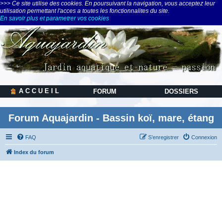
>>> Ce site utilise des cookies. En poursuivant la navigation, vous acceptez leur
utilisation permettant l'acces a toutes les fonctionnalites du site.
En savoir plus et parametrer vos cookies
A C C U E I L
FORUM
DOSSIERS
Forum Aquajardin - Bassin koï, mare, étang
FAQ
S’enregistrer
Connexion
Index du forum