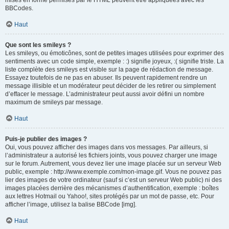
mises en forme permises par le HTML peuvent être appliquées avec les
BBCodes.
Haut
Que sont les smileys ?
Les smileys, ou émoticônes, sont de petites images utilisées pour exprimer des
sentiments avec un code simple, exemple : :) signifie joyeux, :( signifie triste. La
liste complète des smileys est visible sur la page de rédaction de message.
Essayez toutefois de ne pas en abuser. Ils peuvent rapidement rendre un
message illisible et un modérateur peut décider de les retirer ou simplement
d’effacer le message. L’administrateur peut aussi avoir défini un nombre
maximum de smileys par message.
Haut
Puis-je publier des images ?
Oui, vous pouvez afficher des images dans vos messages. Par ailleurs, si
l’administrateur a autorisé les fichiers joints, vous pouvez charger une image
sur le forum. Autrement, vous devez lier une image placée sur un serveur Web
public, exemple : http://www.exemple.com/mon-image.gif. Vous ne pouvez pas
lier des images de votre ordinateur (sauf si c’est un serveur Web public) ni des
images placées derrière des mécanismes d’authentification, exemple : boîtes
aux lettres Hotmail ou Yahoo!, sites protégés par un mot de passe, etc. Pour
afficher l’image, utilisez la balise BBCode [img].
Haut