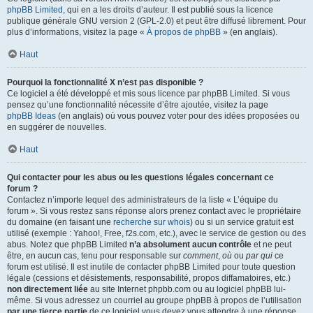
phpBB Limited
, qui en a les droits d’auteur. Il est publié sous la licence
publique générale GNU version 2 (GPL-2.0) et peut être diffusé librement. Pour
plus d’informations, visitez la page «
À propos de phpBB
» (en anglais).
Haut
Pourquoi la fonctionnalité X n’est pas disponible ?
Ce logiciel a été développé et mis sous licence par phpBB Limited. Si vous
pensez qu’une fonctionnalité nécessite d’être ajoutée, visitez la page
phpBB Ideas
(en anglais) où vous pouvez voter pour des idées proposées ou
en suggérer de nouvelles.
Haut
Qui contacter pour les abus ou les questions légales concernant ce
forum ?
Contactez n’importe lequel des administrateurs de la liste « L’équipe du
forum ». Si vous restez sans réponse alors prenez contact avec le propriétaire
du domaine (en faisant une
recherche sur whois
) ou si un service gratuit est
utilisé (exemple : Yahoo!, Free, f2s.com, etc.), avec le service de gestion ou des
abus. Notez que phpBB Limited
n’a absolument aucun contrôle
et ne peut
être, en aucun cas, tenu pour responsable sur
comment
,
où
ou
par qui
ce
forum est utilisé. Il est inutile de contacter phpBB Limited pour toute question
légale (cessions et désistements, responsabilité, propos diffamatoires, etc.)
non directement liée
au site Internet phpbb.com ou au logiciel phpBB lui-
même. Si vous adressez un courriel au groupe phpBB à propos de l’utilisation
par une tierce partie
de ce logiciel vous devez vous attendre à une réponse