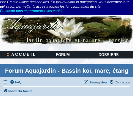
>>> Ce site utilise des cookies. En poursuivant la navigation, vous acceptez leur
utilisation permettant l'acces a toutes les fonctionnalites du site.
En savoir plus et parametrer vos cookies
A C C U E I L
FORUM
DOSSIERS
Forum Aquajardin - Bassin koï, mare, étang
FAQ
S’enregistrer
Connexion
Index du forum