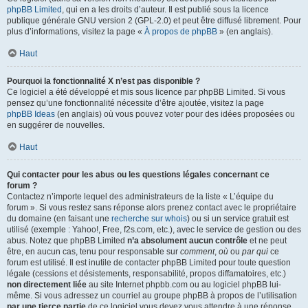
phpBB Limited
, qui en a les droits d’auteur. Il est publié sous la licence
publique générale GNU version 2 (GPL-2.0) et peut être diffusé librement. Pour
plus d’informations, visitez la page «
À propos de phpBB
» (en anglais).
Haut
Pourquoi la fonctionnalité X n’est pas disponible ?
Ce logiciel a été développé et mis sous licence par phpBB Limited. Si vous
pensez qu’une fonctionnalité nécessite d’être ajoutée, visitez la page
phpBB Ideas
(en anglais) où vous pouvez voter pour des idées proposées ou
en suggérer de nouvelles.
Haut
Qui contacter pour les abus ou les questions légales concernant ce
forum ?
Contactez n’importe lequel des administrateurs de la liste « L’équipe du
forum ». Si vous restez sans réponse alors prenez contact avec le propriétaire
du domaine (en faisant une
recherche sur whois
) ou si un service gratuit est
utilisé (exemple : Yahoo!, Free, f2s.com, etc.), avec le service de gestion ou des
abus. Notez que phpBB Limited
n’a absolument aucun contrôle
et ne peut
être, en aucun cas, tenu pour responsable sur
comment
,
où
ou
par qui
ce
forum est utilisé. Il est inutile de contacter phpBB Limited pour toute question
légale (cessions et désistements, responsabilité, propos diffamatoires, etc.)
non directement liée
au site Internet phpbb.com ou au logiciel phpBB lui-
même. Si vous adressez un courriel au groupe phpBB à propos de l’utilisation
par une tierce partie
de ce logiciel vous devez vous attendre à une réponse