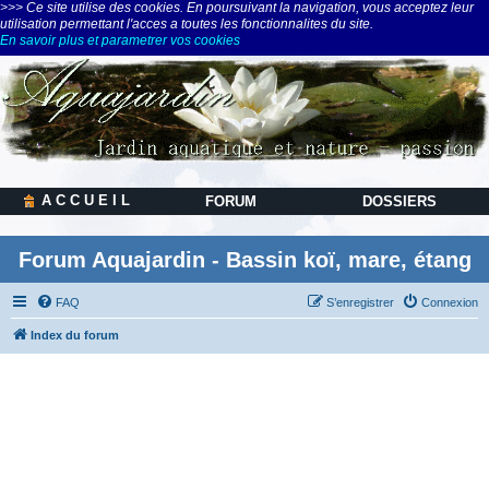
>>> Ce site utilise des cookies. En poursuivant la navigation, vous acceptez leur
utilisation permettant l'acces a toutes les fonctionnalites du site.
En savoir plus et parametrer vos cookies
A C C U E I L
FORUM
DOSSIERS
Forum Aquajardin - Bassin koï, mare, étang
FAQ
S’enregistrer
Connexion
Index du forum