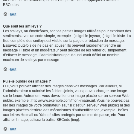
mises en forme permises par le HTML peuvent être appliquées avec les
BBCodes.
Haut
Que sont les smileys ?
Les smileys, ou émoticônes, sont de petites images utilisées pour exprimer des
sentiments avec un code simple, exemple : :) signifie joyeux, :( signifie triste. La
liste complète des smileys est visible sur la page de rédaction de message.
Essayez toutefois de ne pas en abuser. Ils peuvent rapidement rendre un
message illisible et un modérateur peut décider de les retirer ou simplement
d’effacer le message. L’administrateur peut aussi avoir défini un nombre
maximum de smileys par message.
Haut
Puis-je publier des images ?
Oui, vous pouvez afficher des images dans vos messages. Par ailleurs, si
l’administrateur a autorisé les fichiers joints, vous pouvez charger une image
sur le forum. Autrement, vous devez lier une image placée sur un serveur Web
public, exemple : http://www.exemple.com/mon-image.gif. Vous ne pouvez pas
lier des images de votre ordinateur (sauf si c’est un serveur Web public) ni des
images placées derrière des mécanismes d’authentification, exemple : boîtes
aux lettres Hotmail ou Yahoo!, sites protégés par un mot de passe, etc. Pour
afficher l’image, utilisez la balise BBCode [img].
Haut