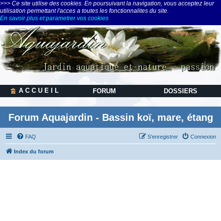
>>> Ce site utilise des cookies. En poursuivant la navigation, vous acceptez leur
utilisation permettant l'acces a toutes les fonctionnalites du site.
En savoir plus et parametrer vos cookies
A C C U E I L
FORUM
DOSSIERS
Forum Aquajardin - Bassin koï, mare, étang
FAQ
S’enregistrer
Connexion
Index du forum