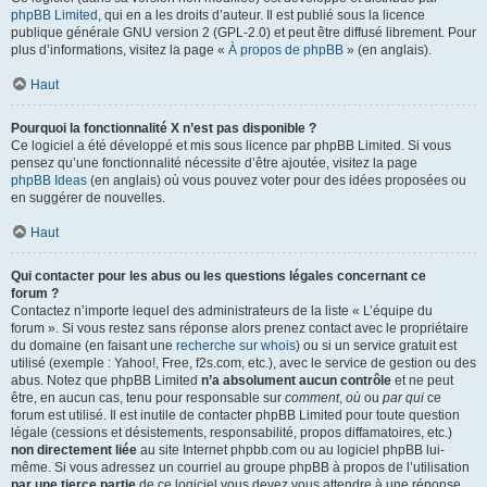
phpBB Limited
, qui en a les droits d’auteur. Il est publié sous la licence
publique générale GNU version 2 (GPL-2.0) et peut être diffusé librement. Pour
plus d’informations, visitez la page «
À propos de phpBB
» (en anglais).
Haut
Pourquoi la fonctionnalité X n’est pas disponible ?
Ce logiciel a été développé et mis sous licence par phpBB Limited. Si vous
pensez qu’une fonctionnalité nécessite d’être ajoutée, visitez la page
phpBB Ideas
(en anglais) où vous pouvez voter pour des idées proposées ou
en suggérer de nouvelles.
Haut
Qui contacter pour les abus ou les questions légales concernant ce
forum ?
Contactez n’importe lequel des administrateurs de la liste « L’équipe du
forum ». Si vous restez sans réponse alors prenez contact avec le propriétaire
du domaine (en faisant une
recherche sur whois
) ou si un service gratuit est
utilisé (exemple : Yahoo!, Free, f2s.com, etc.), avec le service de gestion ou des
abus. Notez que phpBB Limited
n’a absolument aucun contrôle
et ne peut
être, en aucun cas, tenu pour responsable sur
comment
,
où
ou
par qui
ce
forum est utilisé. Il est inutile de contacter phpBB Limited pour toute question
légale (cessions et désistements, responsabilité, propos diffamatoires, etc.)
non directement liée
au site Internet phpbb.com ou au logiciel phpBB lui-
même. Si vous adressez un courriel au groupe phpBB à propos de l’utilisation
par une tierce partie
de ce logiciel vous devez vous attendre à une réponse