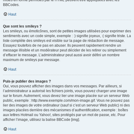
mises en forme permises par le HTML peuvent être appliquées avec les
BBCodes.
Haut
Que sont les smileys ?
Les smileys, ou émoticônes, sont de petites images utilisées pour exprimer des
sentiments avec un code simple, exemple : :) signifie joyeux, :( signifie triste. La
liste complète des smileys est visible sur la page de rédaction de message.
Essayez toutefois de ne pas en abuser. Ils peuvent rapidement rendre un
message illisible et un modérateur peut décider de les retirer ou simplement
d’effacer le message. L’administrateur peut aussi avoir défini un nombre
maximum de smileys par message.
Haut
Puis-je publier des images ?
Oui, vous pouvez afficher des images dans vos messages. Par ailleurs, si
l’administrateur a autorisé les fichiers joints, vous pouvez charger une image
sur le forum. Autrement, vous devez lier une image placée sur un serveur Web
public, exemple : http://www.exemple.com/mon-image.gif. Vous ne pouvez pas
lier des images de votre ordinateur (sauf si c’est un serveur Web public) ni des
images placées derrière des mécanismes d’authentification, exemple : boîtes
aux lettres Hotmail ou Yahoo!, sites protégés par un mot de passe, etc. Pour
afficher l’image, utilisez la balise BBCode [img].
Haut