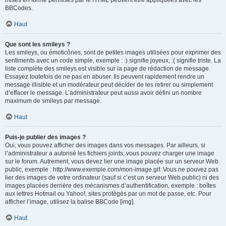
mises en forme permises par le HTML peuvent être appliquées avec les
BBCodes.
Haut
Que sont les smileys ?
Les smileys, ou émoticônes, sont de petites images utilisées pour exprimer des
sentiments avec un code simple, exemple : :) signifie joyeux, :( signifie triste. La
liste complète des smileys est visible sur la page de rédaction de message.
Essayez toutefois de ne pas en abuser. Ils peuvent rapidement rendre un
message illisible et un modérateur peut décider de les retirer ou simplement
d’effacer le message. L’administrateur peut aussi avoir défini un nombre
maximum de smileys par message.
Haut
Puis-je publier des images ?
Oui, vous pouvez afficher des images dans vos messages. Par ailleurs, si
l’administrateur a autorisé les fichiers joints, vous pouvez charger une image
sur le forum. Autrement, vous devez lier une image placée sur un serveur Web
public, exemple : http://www.exemple.com/mon-image.gif. Vous ne pouvez pas
lier des images de votre ordinateur (sauf si c’est un serveur Web public) ni des
images placées derrière des mécanismes d’authentification, exemple : boîtes
aux lettres Hotmail ou Yahoo!, sites protégés par un mot de passe, etc. Pour
afficher l’image, utilisez la balise BBCode [img].
Haut