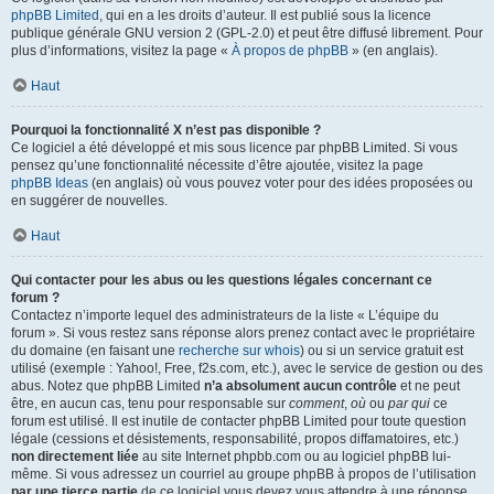
phpBB Limited
, qui en a les droits d’auteur. Il est publié sous la licence
publique générale GNU version 2 (GPL-2.0) et peut être diffusé librement. Pour
plus d’informations, visitez la page «
À propos de phpBB
» (en anglais).
Haut
Pourquoi la fonctionnalité X n’est pas disponible ?
Ce logiciel a été développé et mis sous licence par phpBB Limited. Si vous
pensez qu’une fonctionnalité nécessite d’être ajoutée, visitez la page
phpBB Ideas
(en anglais) où vous pouvez voter pour des idées proposées ou
en suggérer de nouvelles.
Haut
Qui contacter pour les abus ou les questions légales concernant ce
forum ?
Contactez n’importe lequel des administrateurs de la liste « L’équipe du
forum ». Si vous restez sans réponse alors prenez contact avec le propriétaire
du domaine (en faisant une
recherche sur whois
) ou si un service gratuit est
utilisé (exemple : Yahoo!, Free, f2s.com, etc.), avec le service de gestion ou des
abus. Notez que phpBB Limited
n’a absolument aucun contrôle
et ne peut
être, en aucun cas, tenu pour responsable sur
comment
,
où
ou
par qui
ce
forum est utilisé. Il est inutile de contacter phpBB Limited pour toute question
légale (cessions et désistements, responsabilité, propos diffamatoires, etc.)
non directement liée
au site Internet phpbb.com ou au logiciel phpBB lui-
même. Si vous adressez un courriel au groupe phpBB à propos de l’utilisation
par une tierce partie
de ce logiciel vous devez vous attendre à une réponse