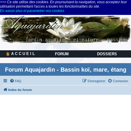
>>> Ce site utilise des cookies. En poursuivant la navigation, vous acceptez leur
utilisation permettant l'acces a toutes les fonctionnalites du site.
En savoir plus et parametrer vos cookies
A C C U E I L
FORUM
DOSSIERS
Forum Aquajardin - Bassin koï, mare, étang
FAQ
S’enregistrer
Connexion
Index du forum