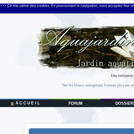
>>> Ce site utilise des cookies. En poursuivant la navigation, vous acceptez leur uti
Une initiative
"Sur les blancs nenuphars, l'oiseau ployant se
A C C U E I L
FORUM
DOSSIER