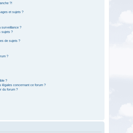
anche ?!
ages et sujets ?
a surveillance ?
 sujets ?
es de sujets ?
orum ?
ible ?
ns légales concernant ce forum ?
r du forum ?