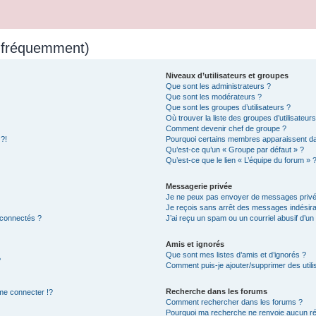
s fréquemment)
Niveaux d’utilisateurs et groupes
Que sont les administrateurs ?
Que sont les modérateurs ?
Que sont les groupes d’utilisateurs ?
Où trouver la liste des groupes d’utilisateur
Comment devenir chef de groupe ?
 ?!
Pourquoi certains membres apparaissent dan
Qu’est-ce qu’un « Groupe par défaut » ?
Qu’est-ce que le lien « L’équipe du forum » 
Messagerie privée
Je ne peux pas envoyer de messages privé
Je reçois sans arrêt des messages indésira
 connectés ?
J’ai reçu un spam ou un courriel abusif d’u
Amis et ignorés
Que sont mes listes d’amis et d’ignorés ?
?
Comment puis-je ajouter/supprimer des utilis
Recherche dans les forums
e connecter !?
Comment rechercher dans les forums ?
Pourquoi ma recherche ne renvoie aucun ré