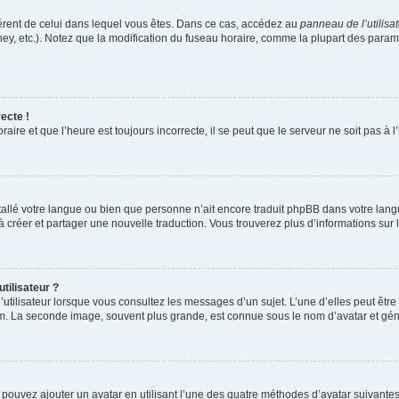
ifférent de celui dans lequel vous êtes. Dans ce cas, accédez au
panneau de l’utilisa
ney, etc.). Notez que la modification du fuseau horaire, comme la plupart des para
ecte !
aire et que l’heure est toujours incorrecte, il se peut que le serveur ne soit pas à
installé votre langue ou bien que personne n’ait encore traduit phpBB dans votre l
s à créer et partager une nouvelle traduction. Vous trouverez plus d’informations sur l
tilisateur ?
utilisateur lorsque vous consultez les messages d’un sujet. L’une d’elles peut êtr
rum. La seconde image, souvent plus grande, est connue sous le nom d’avatar et 
s pouvez ajouter un avatar en utilisant l’une des quatre méthodes d’avatar suivantes 