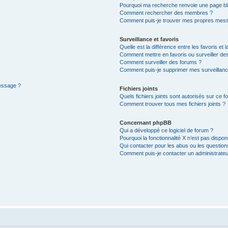
Pourquoi ma recherche renvoie une page bl
Comment rechercher des membres ?
Comment puis-je trouver mes propres mess
Surveillance et favoris
Quelle est la différence entre les favoris et l
Comment mettre en favoris ou surveiller des
Comment surveiller des forums ?
Comment puis-je supprimer mes surveillanc
message ?
Fichiers joints
Quels fichiers joints sont autorisés sur ce f
Comment trouver tous mes fichiers joints ?
Concernant phpBB
Qui a développé ce logiciel de forum ?
Pourquoi la fonctionnalité X n’est pas dispon
Qui contacter pour les abus ou les questio
Comment puis-je contacter un administrateu