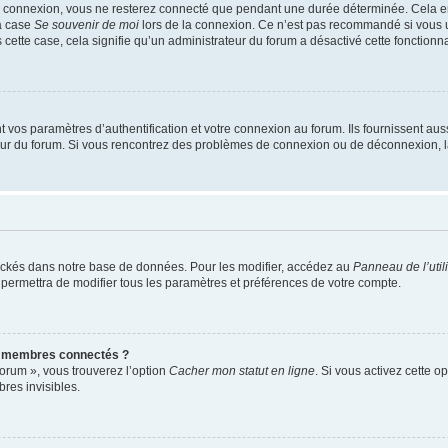
e connexion, vous ne resterez connecté que pendant une durée déterminée. Cela em
la case
Se souvenir de moi
lors de la connexion. Ce n’est pas recommandé si vous u
s cette case, cela signifie qu’un administrateur du forum a désactivé cette fonctionna
os paramètres d’authentification et votre connexion au forum. Ils fournissent aussi
teur du forum. Si vous rencontrez des problèmes de connexion ou de déconnexion, l
ockés dans notre base de données. Pour les modifier, accédez au
Panneau de l’util
 permettra de modifier tous les paramètres et préférences de votre compte.
s membres connectés ?
forum », vous trouverez l’option
Cacher mon statut en ligne
. Si vous activez cette o
es invisibles.