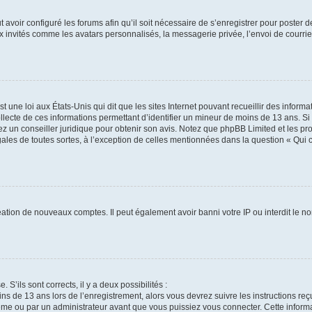
t avoir configuré les forums afin qu’il soit nécessaire de s’enregistrer pour poster
x invités comme les avatars personnalisés, la messagerie privée, l’envoi de courri
t une loi aux États-Unis qui dit que les sites Internet pouvant recueillir des infor
ollecte de ces informations permettant d’identifier un mineur de moins de 13 ans. S
tez un conseiller juridique pour obtenir son avis. Notez que phpBB Limited et les pr
gales de toutes sortes, à l’exception de celles mentionnées dans la question « Qui
réation de nouveaux comptes. Il peut également avoir banni votre IP ou interdit le no
 S’ils sont corrects, il y a deux possibilités :
ins de 13 ans lors de l’enregistrement, alors vous devrez suivre les instructions r
me ou par un administrateur avant que vous puissiez vous connecter. Cette informat