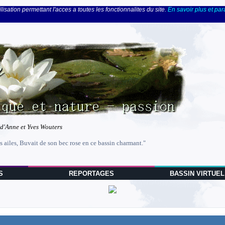
lisation permettant l'acces a toutes les fonctionnalites du site.
En savoir plus et pa
 d'Anne et Yves Wouters
s ailes, Buvait de son bec rose en ce bassin charmant."
S
REPORTAGES
BASSIN VIRTUEL