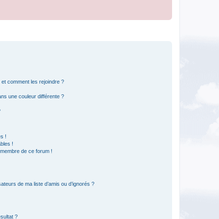
s et comment les rejoindre ?
s une couleur différente ?
?
s !
bles !
n membre de ce forum !
ateurs de ma liste d’amis ou d’ignorés ?
sultat ?