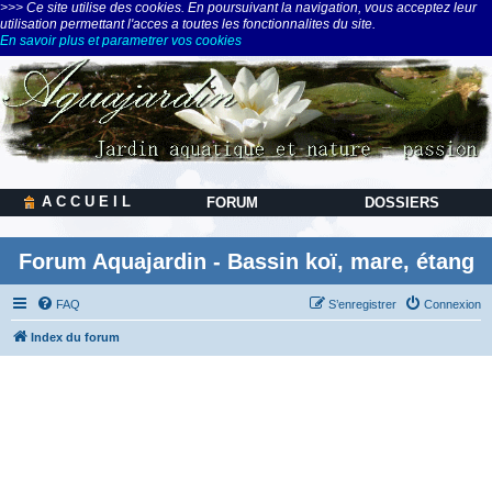
>>> Ce site utilise des cookies. En poursuivant la navigation, vous acceptez leur
utilisation permettant l'acces a toutes les fonctionnalites du site.
En savoir plus et parametrer vos cookies
A C C U E I L
FORUM
DOSSIERS
Forum Aquajardin - Bassin koï, mare, étang
FAQ
S’enregistrer
Connexion
Index du forum