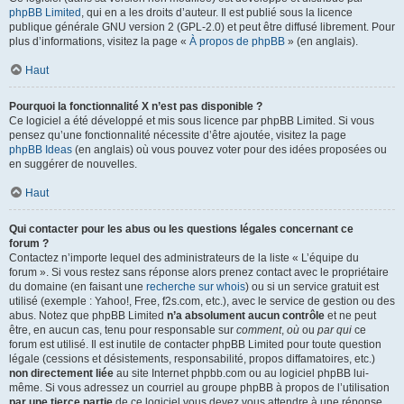
phpBB Limited
, qui en a les droits d’auteur. Il est publié sous la licence
publique générale GNU version 2 (GPL-2.0) et peut être diffusé librement. Pour
plus d’informations, visitez la page «
À propos de phpBB
» (en anglais).
Haut
Pourquoi la fonctionnalité X n’est pas disponible ?
Ce logiciel a été développé et mis sous licence par phpBB Limited. Si vous
pensez qu’une fonctionnalité nécessite d’être ajoutée, visitez la page
phpBB Ideas
(en anglais) où vous pouvez voter pour des idées proposées ou
en suggérer de nouvelles.
Haut
Qui contacter pour les abus ou les questions légales concernant ce
forum ?
Contactez n’importe lequel des administrateurs de la liste « L’équipe du
forum ». Si vous restez sans réponse alors prenez contact avec le propriétaire
du domaine (en faisant une
recherche sur whois
) ou si un service gratuit est
utilisé (exemple : Yahoo!, Free, f2s.com, etc.), avec le service de gestion ou des
abus. Notez que phpBB Limited
n’a absolument aucun contrôle
et ne peut
être, en aucun cas, tenu pour responsable sur
comment
,
où
ou
par qui
ce
forum est utilisé. Il est inutile de contacter phpBB Limited pour toute question
légale (cessions et désistements, responsabilité, propos diffamatoires, etc.)
non directement liée
au site Internet phpbb.com ou au logiciel phpBB lui-
même. Si vous adressez un courriel au groupe phpBB à propos de l’utilisation
par une tierce partie
de ce logiciel vous devez vous attendre à une réponse