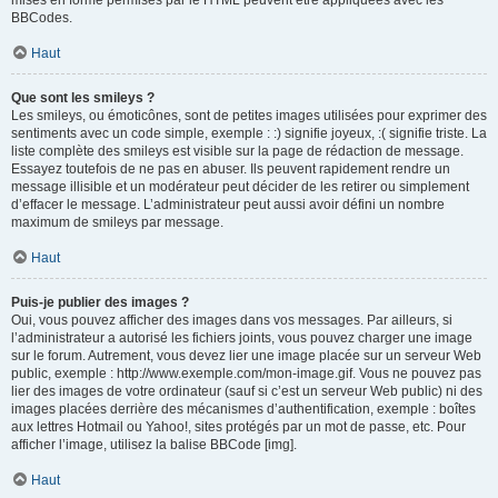
mises en forme permises par le HTML peuvent être appliquées avec les
BBCodes.
Haut
Que sont les smileys ?
Les smileys, ou émoticônes, sont de petites images utilisées pour exprimer des
sentiments avec un code simple, exemple : :) signifie joyeux, :( signifie triste. La
liste complète des smileys est visible sur la page de rédaction de message.
Essayez toutefois de ne pas en abuser. Ils peuvent rapidement rendre un
message illisible et un modérateur peut décider de les retirer ou simplement
d’effacer le message. L’administrateur peut aussi avoir défini un nombre
maximum de smileys par message.
Haut
Puis-je publier des images ?
Oui, vous pouvez afficher des images dans vos messages. Par ailleurs, si
l’administrateur a autorisé les fichiers joints, vous pouvez charger une image
sur le forum. Autrement, vous devez lier une image placée sur un serveur Web
public, exemple : http://www.exemple.com/mon-image.gif. Vous ne pouvez pas
lier des images de votre ordinateur (sauf si c’est un serveur Web public) ni des
images placées derrière des mécanismes d’authentification, exemple : boîtes
aux lettres Hotmail ou Yahoo!, sites protégés par un mot de passe, etc. Pour
afficher l’image, utilisez la balise BBCode [img].
Haut