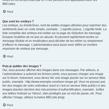
mises en forme permises par le HTML peuvent être appliquées avec les
BBCodes.
Haut
Que sont les smileys ?
Les smileys, ou émoticônes, sont de petites images utilisées pour exprimer des
sentiments avec un code simple, exemple : :) signifie joyeux, :( signifie triste. La
liste complète des smileys est visible sur la page de rédaction de message.
Essayez toutefois de ne pas en abuser. Ils peuvent rapidement rendre un
message illisible et un modérateur peut décider de les retirer ou simplement
d’effacer le message. L’administrateur peut aussi avoir défini un nombre
maximum de smileys par message.
Haut
Puis-je publier des images ?
Oui, vous pouvez afficher des images dans vos messages. Par ailleurs, si
l’administrateur a autorisé les fichiers joints, vous pouvez charger une image
sur le forum. Autrement, vous devez lier une image placée sur un serveur Web
public, exemple : http://www.exemple.com/mon-image.gif. Vous ne pouvez pas
lier des images de votre ordinateur (sauf si c’est un serveur Web public) ni des
images placées derrière des mécanismes d’authentification, exemple : boîtes
aux lettres Hotmail ou Yahoo!, sites protégés par un mot de passe, etc. Pour
afficher l’image, utilisez la balise BBCode [img].
Haut