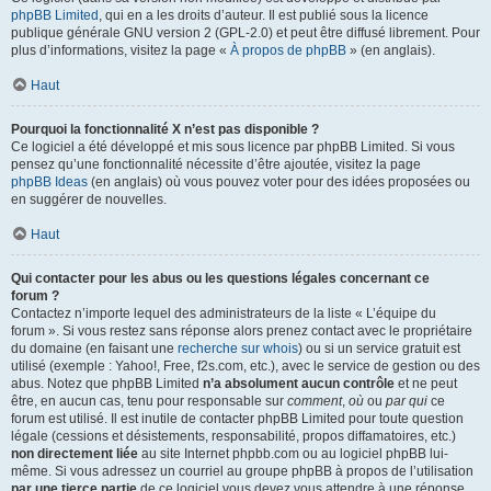
phpBB Limited
, qui en a les droits d’auteur. Il est publié sous la licence
publique générale GNU version 2 (GPL-2.0) et peut être diffusé librement. Pour
plus d’informations, visitez la page «
À propos de phpBB
» (en anglais).
Haut
Pourquoi la fonctionnalité X n’est pas disponible ?
Ce logiciel a été développé et mis sous licence par phpBB Limited. Si vous
pensez qu’une fonctionnalité nécessite d’être ajoutée, visitez la page
phpBB Ideas
(en anglais) où vous pouvez voter pour des idées proposées ou
en suggérer de nouvelles.
Haut
Qui contacter pour les abus ou les questions légales concernant ce
forum ?
Contactez n’importe lequel des administrateurs de la liste « L’équipe du
forum ». Si vous restez sans réponse alors prenez contact avec le propriétaire
du domaine (en faisant une
recherche sur whois
) ou si un service gratuit est
utilisé (exemple : Yahoo!, Free, f2s.com, etc.), avec le service de gestion ou des
abus. Notez que phpBB Limited
n’a absolument aucun contrôle
et ne peut
être, en aucun cas, tenu pour responsable sur
comment
,
où
ou
par qui
ce
forum est utilisé. Il est inutile de contacter phpBB Limited pour toute question
légale (cessions et désistements, responsabilité, propos diffamatoires, etc.)
non directement liée
au site Internet phpbb.com ou au logiciel phpBB lui-
même. Si vous adressez un courriel au groupe phpBB à propos de l’utilisation
par une tierce partie
de ce logiciel vous devez vous attendre à une réponse