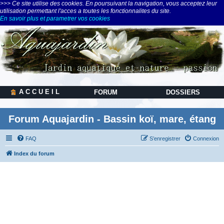
>>> Ce site utilise des cookies. En poursuivant la navigation, vous acceptez leur
utilisation permettant l'acces a toutes les fonctionnalites du site.
En savoir plus et parametrer vos cookies
A C C U E I L
FORUM
DOSSIERS
Forum Aquajardin - Bassin koï, mare, étang
FAQ
S’enregistrer
Connexion
Index du forum