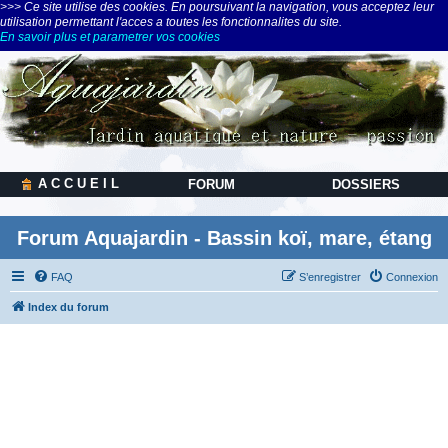
>>> Ce site utilise des cookies. En poursuivant la navigation, vous acceptez leur
utilisation permettant l'acces a toutes les fonctionnalites du site.
En savoir plus et parametrer vos cookies
A C C U E I L
FORUM
DOSSIERS
Forum Aquajardin - Bassin koï, mare, étang
FAQ
S’enregistrer
Connexion
Index du forum