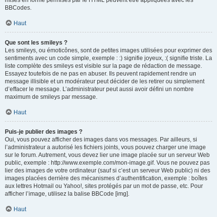
mises en forme permises par le HTML peuvent être appliquées avec les
BBCodes.
Haut
Que sont les smileys ?
Les smileys, ou émoticônes, sont de petites images utilisées pour exprimer des
sentiments avec un code simple, exemple : :) signifie joyeux, :( signifie triste. La
liste complète des smileys est visible sur la page de rédaction de message.
Essayez toutefois de ne pas en abuser. Ils peuvent rapidement rendre un
message illisible et un modérateur peut décider de les retirer ou simplement
d’effacer le message. L’administrateur peut aussi avoir défini un nombre
maximum de smileys par message.
Haut
Puis-je publier des images ?
Oui, vous pouvez afficher des images dans vos messages. Par ailleurs, si
l’administrateur a autorisé les fichiers joints, vous pouvez charger une image
sur le forum. Autrement, vous devez lier une image placée sur un serveur Web
public, exemple : http://www.exemple.com/mon-image.gif. Vous ne pouvez pas
lier des images de votre ordinateur (sauf si c’est un serveur Web public) ni des
images placées derrière des mécanismes d’authentification, exemple : boîtes
aux lettres Hotmail ou Yahoo!, sites protégés par un mot de passe, etc. Pour
afficher l’image, utilisez la balise BBCode [img].
Haut