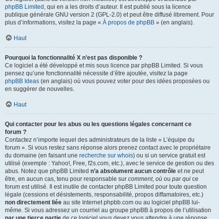
phpBB Limited
, qui en a les droits d’auteur. Il est publié sous la licence
publique générale GNU version 2 (GPL-2.0) et peut être diffusé librement. Pour
plus d’informations, visitez la page «
À propos de phpBB
» (en anglais).
Haut
Pourquoi la fonctionnalité X n’est pas disponible ?
Ce logiciel a été développé et mis sous licence par phpBB Limited. Si vous
pensez qu’une fonctionnalité nécessite d’être ajoutée, visitez la page
phpBB Ideas
(en anglais) où vous pouvez voter pour des idées proposées ou
en suggérer de nouvelles.
Haut
Qui contacter pour les abus ou les questions légales concernant ce
forum ?
Contactez n’importe lequel des administrateurs de la liste « L’équipe du
forum ». Si vous restez sans réponse alors prenez contact avec le propriétaire
du domaine (en faisant une
recherche sur whois
) ou si un service gratuit est
utilisé (exemple : Yahoo!, Free, f2s.com, etc.), avec le service de gestion ou des
abus. Notez que phpBB Limited
n’a absolument aucun contrôle
et ne peut
être, en aucun cas, tenu pour responsable sur
comment
,
où
ou
par qui
ce
forum est utilisé. Il est inutile de contacter phpBB Limited pour toute question
légale (cessions et désistements, responsabilité, propos diffamatoires, etc.)
non directement liée
au site Internet phpbb.com ou au logiciel phpBB lui-
même. Si vous adressez un courriel au groupe phpBB à propos de l’utilisation
par une tierce partie
de ce logiciel vous devez vous attendre à une réponse