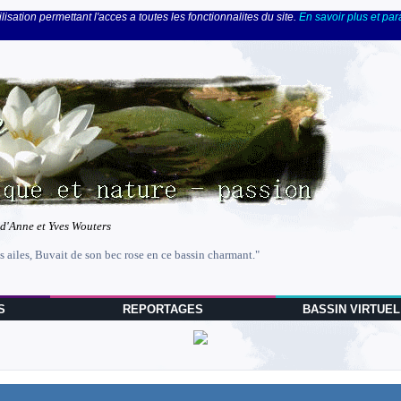
lisation permettant l'acces a toutes les fonctionnalites du site.
En savoir plus et pa
 d'Anne et Yves Wouters
s ailes, Buvait de son bec rose en ce bassin charmant."
S
REPORTAGES
BASSIN VIRTUEL