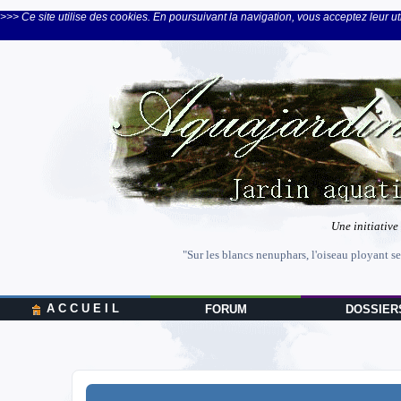
>>> Ce site utilise des cookies. En poursuivant la navigation, vous acceptez leur uti
Une initiative
"Sur les blancs nenuphars, l'oiseau ployant se
A C C U E I L
FORUM
DOSSIER