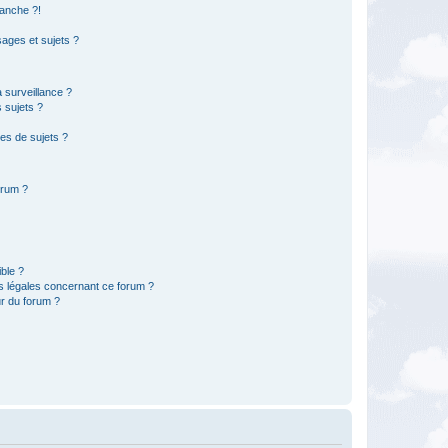
anche ?!
ages et sujets ?
a surveillance ?
 sujets ?
es de sujets ?
orum ?
ible ?
ns légales concernant ce forum ?
r du forum ?