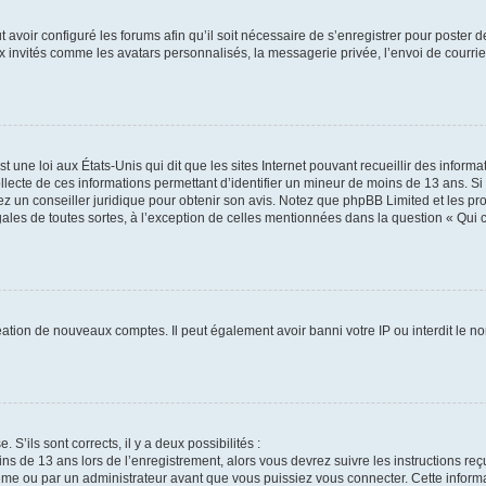
t avoir configuré les forums afin qu’il soit nécessaire de s’enregistrer pour poster
x invités comme les avatars personnalisés, la messagerie privée, l’envoi de courri
t une loi aux États-Unis qui dit que les sites Internet pouvant recueillir des infor
ollecte de ces informations permettant d’identifier un mineur de moins de 13 ans. S
tez un conseiller juridique pour obtenir son avis. Notez que phpBB Limited et les pr
gales de toutes sortes, à l’exception de celles mentionnées dans la question « Qui
réation de nouveaux comptes. Il peut également avoir banni votre IP ou interdit le no
 S’ils sont corrects, il y a deux possibilités :
ins de 13 ans lors de l’enregistrement, alors vous devrez suivre les instructions r
me ou par un administrateur avant que vous puissiez vous connecter. Cette informat