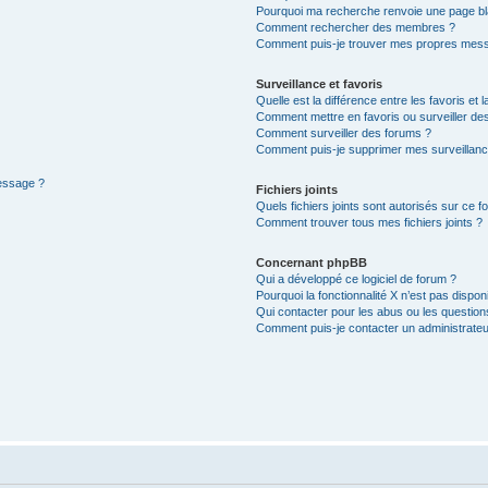
Pourquoi ma recherche renvoie une page bl
Comment rechercher des membres ?
Comment puis-je trouver mes propres mess
Surveillance et favoris
Quelle est la différence entre les favoris et l
Comment mettre en favoris ou surveiller des
Comment surveiller des forums ?
Comment puis-je supprimer mes surveillanc
message ?
Fichiers joints
Quels fichiers joints sont autorisés sur ce f
Comment trouver tous mes fichiers joints ?
Concernant phpBB
Qui a développé ce logiciel de forum ?
Pourquoi la fonctionnalité X n’est pas dispon
Qui contacter pour les abus ou les questio
Comment puis-je contacter un administrateu