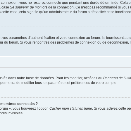
e connexion, vous ne resterez connecté que pendant une durée déterminée. Cela em
la case
Se souvenir de moi
lors de la connexion. Ce n’est pas recommandé si vous u
s cette case, cela signifie qu’un administrateur du forum a désactivé cette fonctionna
os paramètres d’authentification et votre connexion au forum. Ils fournissent aussi
teur du forum. Si vous rencontrez des problèmes de connexion ou de déconnexion, l
ockés dans notre base de données. Pour les modifier, accédez au
Panneau de l’util
 permettra de modifier tous les paramètres et préférences de votre compte.
s membres connectés ?
forum », vous trouverez l’option
Cacher mon statut en ligne
. Si vous activez cette o
es invisibles.