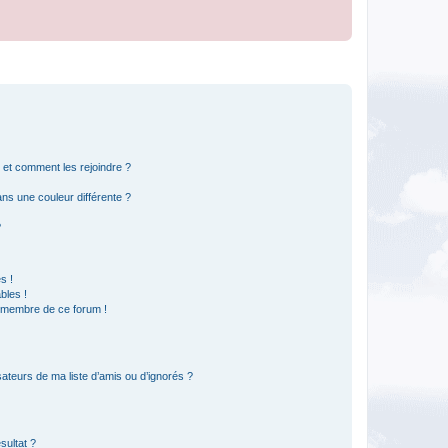
s et comment les rejoindre ?
s une couleur différente ?
?
s !
bles !
n membre de ce forum !
ateurs de ma liste d’amis ou d’ignorés ?
sultat ?