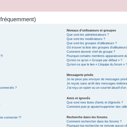
s fréquemment)
Niveaux d’utilisateurs et groupes
Que sont les administrateurs ?
Que sont les modérateurs ?
Que sont les groupes d’utilisateurs ?
Où trouver la liste des groupes d’utilisateur
Comment devenir chef de groupe ?
 ?!
Pourquoi certains membres apparaissent dan
Qu’est-ce qu’un « Groupe par défaut » ?
Qu’est-ce que le lien « L’équipe du forum » 
Messagerie privée
Je ne peux pas envoyer de messages privé
Je reçois sans arrêt des messages indésira
 connectés ?
J’ai reçu un spam ou un courriel abusif d’u
Amis et ignorés
Que sont mes listes d’amis et d’ignorés ?
?
Comment puis-je ajouter/supprimer des utilis
Recherche dans les forums
e connecter !?
Comment rechercher dans les forums ?
Pourquoi ma recherche ne renvoie aucun ré