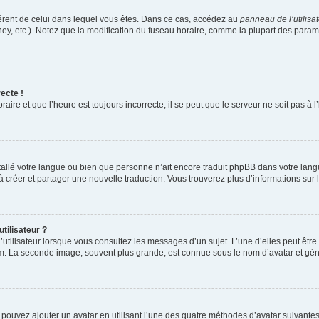
ifférent de celui dans lequel vous êtes. Dans ce cas, accédez au
panneau de l’utilisa
ney, etc.). Notez que la modification du fuseau horaire, comme la plupart des para
ecte !
aire et que l’heure est toujours incorrecte, il se peut que le serveur ne soit pas à
installé votre langue ou bien que personne n’ait encore traduit phpBB dans votre l
s à créer et partager une nouvelle traduction. Vous trouverez plus d’informations sur l
tilisateur ?
utilisateur lorsque vous consultez les messages d’un sujet. L’une d’elles peut êtr
rum. La seconde image, souvent plus grande, est connue sous le nom d’avatar et 
s pouvez ajouter un avatar en utilisant l’une des quatre méthodes d’avatar suivantes 