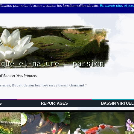
lisation permettant l'acces a toutes les fonctionnalites du site.
En savoir plus et pa
 d'Anne et Yves Wouters
s ailes, Buvait de son bec rose en ce bassin charmant."
S
REPORTAGES
BASSIN VIRTUEL