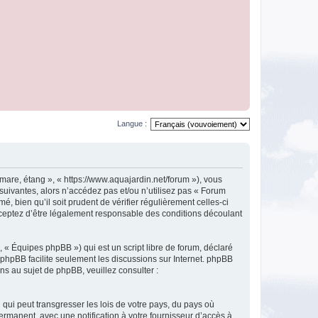
Langue :
mare, étang », « https://www.aquajardin.net/forum »), vous
uivantes, alors n’accédez pas et/ou n’utilisez pas « Forum
 bien qu’il soit prudent de vérifier régulièrement celles-ci
cceptez d’être légalement responsable des conditions découlant
 « Équipes phpBB ») qui est un script libre de forum, déclaré
l phpBB facilite seulement les discussions sur Internet. phpBB
 au sujet de phpBB, veuillez consulter :
qui peut transgresser les lois de votre pays, du pays où
ermanent, avec une notification à votre fournisseur d’accès à