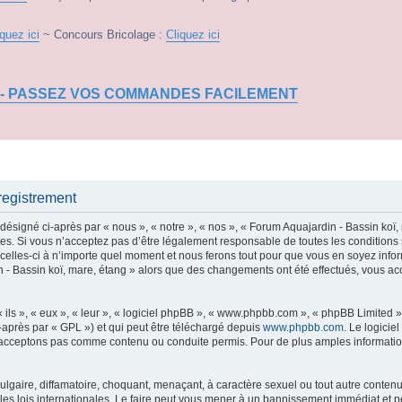
iquez ici
~ Concours Bricolage :
Cliquez ici
 - PASSEZ VOS COMMANDES FACILEMENT
registrement
ésigné ci-après par « nous », « notre », « nos », « Forum Aquajardin - Bassin koï, 
s. Si vous n’acceptez pas d’être légalement responsable de toutes les conditions s
elles-ci à n’importe quel moment et nous ferons tout pour que vous en soyez informé,
n - Bassin koï, mare, étang » alors que des changements ont été effectués, vous a
ls », « eux », « leur », « logiciel phpBB », « www.phpbb.com », « phpBB Limited »,
-après par « GPL ») et qui peut être téléchargé depuis
www.phpbb.com
. Le logicie
acceptons pas comme contenu ou conduite permis. Pour de plus amples informations
lgaire, diffamatoire, choquant, menaçant, à caractère sexuel ou tout autre contenu 
les lois internationales. Le faire peut vous mener à un bannissement immédiat et p