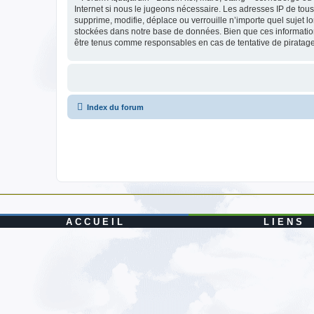
Internet si nous le jugeons nécessaire. Les adresses IP de to
supprime, modifie, déplace ou verrouille n’importe quel sujet 
stockées dans notre base de données. Bien que ces informations
être tenus comme responsables en cas de tentative de piratag
Index du forum
A C C U E I L
L I E N S