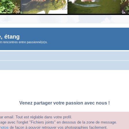
, étang
et rencontres entre passionné(e)s.
Venez partager votre passion avec nous !
 email. Tout est réglable dans votre profil.
e avec l'onglet "Fichiers joints" en dessous de la zone de message.
hotos
de façon à pouvoir retrouver vos photographies facilement.