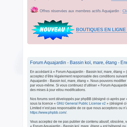
Offres réservées aux membres actifs Aquajardin :
Cl
BOUTIQUES EN LIGNE
Forum Aquajardin - Bassin koï, mare, étang - En
En accédant à « Forum Aquajardin - Bassin koï, mare, étang » (d
acceptez d’être légalement responsable des conditions suivante
Aquajardin - Bassin koï, mare, étang ». Nous pouvons modifier c
par vous-même. Si vous continuez d’utiliser « Forum Aquajardi
des mises à jour et/ou modifications.
Nos forums sont développés par phpBB (désigné ci-après par « i
sous la licence «
GNU General Public License v2
» (désigné ci
Limited n’est pas responsable de ce que nous acceptons ou n’
https://www.phpbb.com/
.
Vous acceptez de ne pas publier de contenu abusif, obscène, vu
« Forum Aquajardin - Bassin koï, mare, étang » est hébergé ou 