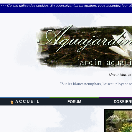
>>> Ce site utilise des cookies. En poursuivant la navigation, vous acceptez leur uti
Une initiative
"Sur les blancs nenuphars, l'oiseau ployant se
A C C U E I L
FORUM
DOSSIER